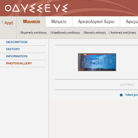
| Θεματικός κατάλογος
| Αλφαβητικός κατάλογος
| Ιδιωτικές συλλογές
| Αναλυτική αναζήτηση
DESCRIPTION
HISTORY
INFORMATION
PHOTOGALLERY
previous
Select pi