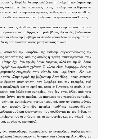
ασιλικής. Παράλληλα παρουσιάζεται η συνέχιση των δομών της
ως συνέβαινε στις πολυτελείς οικίες, με εξέχοντα εκθέματα τα
 απεικόνιση νικηφόρου άρματος, καθώς και στα ταφικά έθιμα,
, με εκθέματα από τα πρωτοβυζαντινά νεκροταφεία του Άργους.
ίωνα και τις συνθήκες ανασφάλειας που επικρατούσαν από τον
μισμάτων από το Άργος και μολύβδινες σφραγίδες βυζαντινών
ενώ το πλέον προβεβλημένο σύνολο αποτελούν τα ευρήματα του
άλυψη που ανάγεται στους μεταβατικούς αιώνες.
», αποτελεί την «καρδιά» της έκθεσης συγκεντρώνοντας την
ες υποενότητες, από τις οποίες η πρώτη επικεντρώνεται στην
 κέντρο όχι μόνο της δημόσιας λατρείας, αλλά και της δημόσιας
ν Αγορά των αρχαίων χρόνων. Ο χώρος είναι διαμορφωμένος ως
ερωματικές επιγραφές στην είσοδό του, μαρμάρινα μέλη και
με τίτλο «Στην αγορά της βυζαντινής Αργολίδας», πραγματεύεται
με έμφαση στον κτίστη, τον ζωγράφο και τον κεραμέα, ενώ
ς συναλλαγές και το εμπόριο, όπως οι ζυγαριές, τα σταθμία και
ρείς» του θαλάσσιου εμπορίου, που δεν είναι άλλοι από τους
 από ξύλινο τροχό άμαξας, ως μάρτυρας του χερσαίου εμπορίου.
 σπίτι, με αντικείμενα, κυρίως κεραμικά, που χρησιμοποιούνταν
 των τροφών. Στις δύο μεγάλες προθήκες παρουσιάζονται
 καλλωπισμού και ψυχαγωγίας, που συνδέονται με τον άνδρα, τη
ικείμενα που σχετίζονται με τις λειτουργίες και την κάλυψη των
εια, ασφάλεια, φωτισμός).
, ένα σταυροδρόμι πολιτισμών», το ενδιαφέρον στρέφεται στη
ωμάτωση διαφορετικών πολιτισμών στα εδάφη της Αργολίδας, με