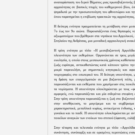
αναπαράσταση του Ιερού Βήματος μιας πρωτοβυζαντινής β
αρχαιότητας σε βασικές πτυχές του καθημερινού βίου, όπ
ψηφιδωτά με την προσωποποίηση του φθινοπώρου και την
όπου παρατηρείται η επιβίωση πρακτικών της αρχαιότητας
Η δεύτερη ενότητα πραγματεύεται τη μετάβαση στον μεσα
7ο έως τον 9ο αιώνα. Παρουσιάζονται ένας θησαυρός νο
αξιωματούχων που βρέθηκαν στα νησάκια του Αργολικού, 
Σπηλαίου της Ανδρίτσας, μια μοναδική αρχαιολογική ανακ
Η τρίτη ενότητα με τίτλο «Η μεσοβυζαντινή Αργολίδα
πλειονότητα των εκθεμάτων. Οργανώνεται σε τρεις μεγάλ
εκκλησία, η οποία στους μεσαιωνικούς χρόνους καθίσταται
ζωής ευρύτερα, αντικαθιστώντας κατά κάποιον τρόπο τη
μικρό παρεκκλήσι, με σημαντικές κτητορικές και αφι
τοιχογραφίες στο εσωτερικό του. Η δεύτερη υποενότητα, 
τη δράση των επαγγελματιών σε μια βυζαντινή πόλη, 
παρουσιάζονται και εκθέματα που χρησίμευαν στις ποικίλε
τα νομίσματα. Η υποενότητα ολοκληρώνεται με τους «φο
αμφορείς, ενώ παρουσιάζεται και μία σιδερένια στεφάνη
Στην τρίτη υποενότητα παρουσιάζεται η ζωή στο βυζαντινό
στην αποθήκευση, το μαγείρεμα και το σερβίρισμα
χαρακτηριστικά, μεταλλικά κυρίως, αντικείμενα ένδυσης,
γυναίκα και το παιδί. Η υποενότητα ολοκληρώνεται με αντ
ποικίλων αναγκών των ενοίκων του σπιτιού (ύφανση, ευλάβ
Στην τέταρτη και τελευταία ενότητα με τίτλο «Αργολίδα
συνάντηση, συνύπαρξη και σε ορισμένες περιπτώσεις ενσ