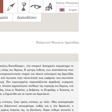
Χάρτης Πλοήγησης
English
Βυζαντινό Μουσείο Αργολίδας
ατώνες Καποδίστρια», ένα ιστορικό διατηρητέο συγκρότημα το
ς πόλης του Άργους. Η μόνιμη έκθεση, που αναπτύσσεται στον
αντιπροσωπευτικών πτυχών του υλικού πολιτισμού της Αργολίδας
 από άγνωστα στην πλειονότητά τους ευρήματα που αποτελούν
οχή. Πιο συγκεκριμένα παρουσιάζονται ψηφιδωτά, κεραμικά,
το πλούσιο αρχαιολογικό απόθεμα της περιοχής του Άργους, ενώ
δας, όπως το Ναύπλιο, η Ανδρίτσα, το Κεφαλάρι, o Χώνικας, το
ά, η Ερμιονίδα και τα νησιά του Αργολικού.
ς ενότητες. Στην πρώτη ενότητα, με τίτλο «Μια αυτοκρατορία
του βυζαντινού αυτοκράτορα, καθώς και η νέα θρησκεία, ο
 χώρους λατρείας της, τις βασιλικές. Κύριο έκθεμα αποτελεί η