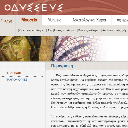
| Θεματικός κατάλογος
| Αλφαβητικός κατάλογος
| Ιδιωτικές συλλογές
| Αναλυτική αναζήτηση
Περιγραφή
ΠΕΡΙΓΡΑΦΗ
Το Βυζαντινό Μουσείο Αργολίδας στεγάζεται στους «Στρ
ΠΛΗΡΟΦΟΡΙΕΣ
οποίο καταλαμβάνει μια ευρύτατη έκταση στο κέντρο τη
όροφο της δυτικής πτέρυγας, στοχεύει στην παρουσίαση 
από την ύστερη αρχαιότητα έως και τον 19ο αιώνα μέσα
καρπό των πολυετών αρχαιολογικών ερευνών στην περι
γλυπτά, τοιχογραφίες, νομίσματα, μικροαντικείμενα από 
δεν λείπουν και ευρήματα από άλλες περιοχές της Αργολί
Πλατανίτι, ο Μέρμπακας, η Τίρυνθα, το Λιγουριό, η Τραχει
Το σενάριο της έκθεσης αναπτύσσεται σε τέσσερις κύριε
γεννιέται», παρουσιάζεται η νέα αυτοκρατορία μέσω 
χριστιανισμός, με το σύμβολό της, τον σταυρό, και τους