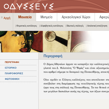
| Θεματικός κατάλογος
| Αλφαβητικός κατάλογος
| Ιδιωτικές συλλογές
| Αναλυτική αναζήτηση
Περιγραφή
ΠΕΡΙΓΡΑΦΗ
O Δήμος Αθηναίων άρχισε να καταρτίζει την καλλιτεχνική
ΙΣΤΟΡΙΚΟ
γλυπτό του Δ. Φιλιππότη "Ο Ψαράς" και είναι αξιοσημείω
που αριθμεί σήμερα το δυναμικό της Πινακοθήκης, αποκτ
ΠΛΗΡΟΦΟΡΙΕΣ
ΦΩΤΟΘΗΚΗ
Oλοι σχεδόν οι Ελληνες καλλιτέχνες που αποτέλεσαν στα
συνέβαλαν στη διαμόρφωση της νεοελληνικής τέχνης το
έργα τους στη συλλογή της Πινακοθήκης. Τα πιο θετικά σ
των μεγάλων δασκάλων αυτής της τέχνης, των άξιων συνεχι