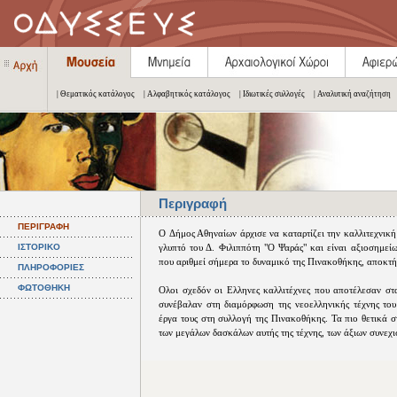
| Θεματικός κατάλογος
| Αλφαβητικός κατάλογος
| Ιδιωτικές συλλογές
| Αναλυτική αναζήτηση
Περιγραφή
ΠΕΡΙΓΡΑΦΗ
O Δήμος Αθηναίων άρχισε να καταρτίζει την καλλιτεχνική
ΙΣΤΟΡΙΚΟ
γλυπτό του Δ. Φιλιππότη "Ο Ψαράς" και είναι αξιοσημείω
που αριθμεί σήμερα το δυναμικό της Πινακοθήκης, αποκτ
ΠΛΗΡΟΦΟΡΙΕΣ
ΦΩΤΟΘΗΚΗ
Oλοι σχεδόν οι Ελληνες καλλιτέχνες που αποτέλεσαν στα
συνέβαλαν στη διαμόρφωση της νεοελληνικής τέχνης το
έργα τους στη συλλογή της Πινακοθήκης. Τα πιο θετικά σ
των μεγάλων δασκάλων αυτής της τέχνης, των άξιων συνεχι