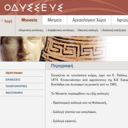
| Θεματικός κατάλογος
| Αλφαβητικός κατάλογος
| Ιδιωτικές συλλογές
| Αναλυτική αναζήτηση
Περιγραφή
ΠΕΡΙΓΡΑΦΗ
Στεγαζεται σε νεοκλασικό κτήριο, έργο του Ε. Τσίλλερ,
ΕΚΘΕΣΕΙΣ
1870. Επισκευάστηκε από αρχιτέκτονες της ΚΑ' Εφορε
Κυκλάδων και λειτουργεί ως μουσείο από το 1985.
ΠΛΗΡΟΦΟΡΙΕΣ
ΦΩΤΟΘΗΚΗ
Το Μουσείο περιλαμβάνει τις εξής συλλογές:
- Προϊστορική συλλογή από τη Φυλακωπή,
- Συλλογή γλυπτών και αναγλύφων,
- Συλλογή οψιανού,