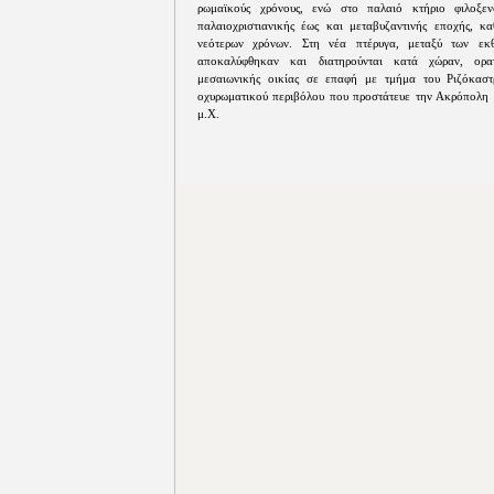
ρωμαϊκούς χρόνους, ενώ στο παλαιό κτήριο φιλοξεν
παλαιοχριστιανικής έως και μεταβυζαντινής εποχής, κ
νεότερων χρόνων. Στη νέα πτέρυγα, μεταξύ των εκ
αποκαλύφθηκαν και διατηρούνται κατά χώραν, ορα
μεσαιωνικής οικίας σε επαφή με τμήμα του Ριζόκαστ
οχυρωματικού περιβόλου που προστάτευε την Ακρόπολη 
μ.Χ.