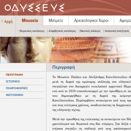
| Θεματικός κατάλογος
| Αλφαβητικός κατάλογος
| Ιδιωτικές συλλογές
| Αναλυτική αναζήτηση
Περιγραφή
ΠΕΡΙΓΡΑΦΗ
Το Μουσείο Παύλου και Αλεξάνδρας Κανελλοπούλου ιδ
ΙΣΤΟΡΙΚΟ
μετά τη δωρεά της ομώνυμης συλλογής στο ελληνικό
στεγαζόταν στο διατηρητέο νεοκλασικό αρχοντικό Μιχ
ΠΛΗΡΟΦΟΡΙΕΣ
ενώ από το 2010 επαναλειτουργεί με την προσθήκη σε αυ
ΦΩΤΟΘΗΚΗ
που δημιουργήθηκε με τη δωρεά της αείμνηστ
Κανελλοπούλου. Περιλαμβάνει αντικείμενα από τους προ
και τους νεότερους χρόνους, αναδεικνύοντας τη διαχρονικό
της ελληνικής τέχνης.
Μετά την προσθήκη της επέκτασης τα αντικείμενα του Μο
χρονολογικά και θεματικά στις δύο πτέρυγες. Στα δεξιά 
πτέρυγα στεγάζει τη συλλογή από τους προϊστορικο