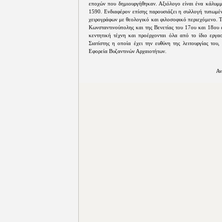
εποχών που δημιουργήθηκαν. Αξιόλογο είναι ένα κάλυμμ
1590. Ενδιαφέρον επίσης παρουσιάζει η συλλογή τυπωμέν
χειρογράφων με θεολογικό και φιλοσοφικό περιεχόμενο. Τ
Κωνσταντινούπολης και της Βενετίας του 17ου και 18ου 
κεντητική τέχνη και προέρχονται όλα από το ίδιο εργα
Σιατίστης η οποία έχει την ευθύνη της λειτουργίας του
Εφορεία Βυζαντινών Αρχαιοτήτων.
Αν