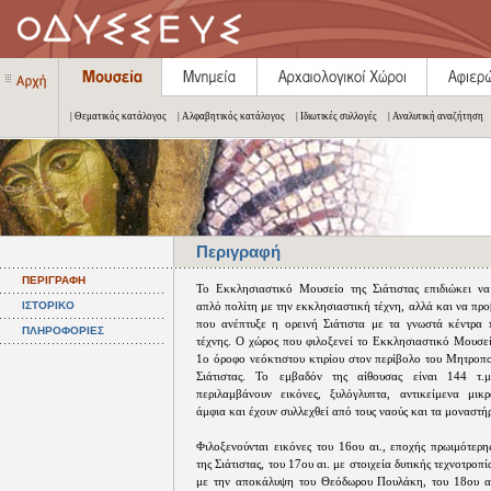
| Θεματικός κατάλογος
| Αλφαβητικός κατάλογος
| Ιδιωτικές συλλογές
| Αναλυτική αναζήτηση
Περιγραφή
ΠΕΡΙΓΡΑΦΗ
Το Εκκλησιαστικό Μουσείο της Σιάτιστας επιδιώκει να
ΙΣΤΟΡΙΚΟ
απλό πολίτη με την εκκλησιαστική τέχνη, αλλά και να προβ
που ανέπτυξε η ορεινή Σιάτιστα με τα γνωστά κέντρα
ΠΛΗΡΟΦΟΡΙΕΣ
τέχνης. Ο χώρος που φιλοξενεί το Εκκλησιαστικό Μουσεί
1ο όροφο νεόκτιστου κτιρίου στον περίβολο του Μητροπ
Σιάτιστας. Το εμβαδόν της αίθουσας είναι 144 τ.
περιλαμβάνουν εικόνες, ξυλόγλυπτα, αντικείμενα μικρο
άμφια και έχουν συλλεχθεί από τους ναούς και τα μοναστήρ
Φιλοξενούνται εικόνες του 16ου αι., εποχής πρωιμότερη
της Σιάτιστας, του 17ου αι. με στοιχεία δυτικής τεχνοτροπ
με την αποκάλυψη του Θεόδωρου Πουλάκη, του 18ου αι.