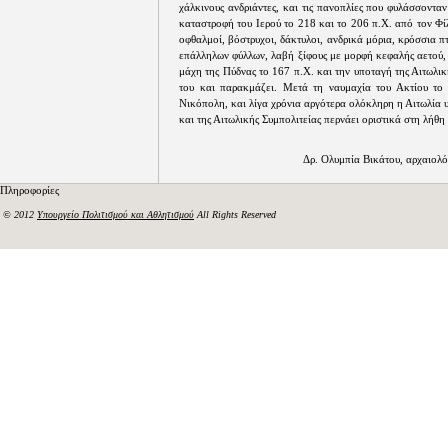
χάλκινους ανδριάντες, και τις πανοπλίες που φυλάσσονταν
καταστροφή του Ιερού το 218 και το 206 π.Χ. από τον Φί
οφθαλμοί, βόστρυχοι, δάκτυλοι, ανδρικά μόρια, κρόσσια 
επάλληλων φύλλων, λαβή ξίφους με μορφή κεφαλής αετού,
μάχη της Πύδνας το 167 π.Χ. και την υποταγή της Αιτωλι
του και παρακμάζει. Μετά τη ναυμαχία του Ακτίου το 
Νικόπολη, και λίγα χρόνια αργότερα ολόκληρη η Αιτωλία υ
και της Αιτωλικής Συμπολιτείας περνάει οριστικά στη λήθη 
Δρ. Ολυμπία Βικάτου, αρχαιολό
Πληροφορίες
© 2012
Υπουργείο Πολιτισμού και Αθλητισμού
All Rights Reserved