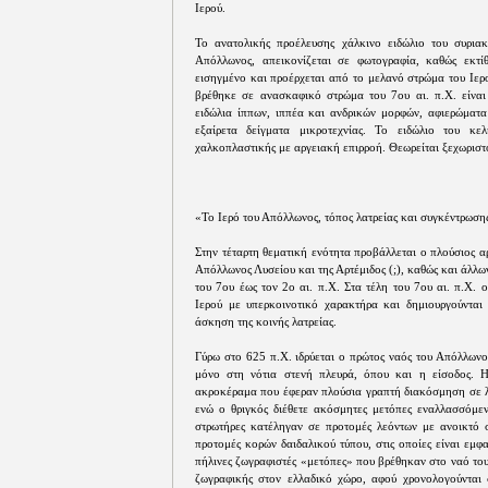
Ιερού.
Το ανατολικής προέλευσης χάλκινο ειδώλιο του συριακ
Απόλλωνος, απεικονίζεται σε φωτογραφία, καθώς εκτ
εισηγμένο και προέρχεται από το μελανό στρώμα του Ιερ
βρέθηκε σε ανασκαφικό στρώμα του 7ου αι. π.Χ. είναι
ειδώλια ίππων, ιππέα και ανδρικών μορφών, αφιερώματα
εξαίρετα δείγματα μικροτεχνίας. Το ειδώλιο του κελ
χαλκοπλαστικής με αργειακή επιρροή. Θεωρείται ξεχωριστ
«Το Ιερό του Απόλλωνος, τόπος λατρείας και συγκέντρωσης
Στην τέταρτη θεματική ενότητα προβάλλεται ο πλούσιος 
Απόλλωνος Λυσείου και της Αρτέμιδος (;), καθώς και άλλω
του 7ου έως τον 2ο αι. π.Χ. Στα τέλη του 7ου αι. π.Χ. 
Ιερού με υπερκοινοτικό χαρακτήρα και δημιουργούνται 
άσκηση της κοινής λατρείας.
Γύρω στο 625 π.Χ. ιδρύεται ο πρώτος ναός του Απόλλωνο
μόνο στη νότια στενή πλευρά, όπου και η είσοδος. Η
ακροκέραμα που έφεραν πλούσια γραπτή διακόσμηση σε λ
ενώ ο θριγκός διέθετε ακόσμητες μετόπες εναλλασσόμεν
στρωτήρες κατέληγαν σε προτομές λεόντων με ανοικτό σ
προτομές κορών δαιδαλικού τύπου, στις οποίες είναι εμφα
πήλινες ζωγραφιστές «μετόπες» που βρέθηκαν στο ναό το
ζωγραφικής στον ελλαδικό χώρο, αφού χρονολογούνται