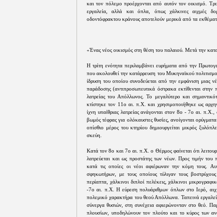
και τον πόλεμο προέρχονται από αυτόν τον οικισμό. Τριπ
εργαλεία, αλλά και όπλα, όπως χάλκινες αιχμές δο
οδοντόφρακτου κράνους αποτελούν μερικά από τα εκθέματ
«Ένας νέος οικισμός στη θέση του παλαιού. Μετά την κατ
Η τρίτη ενότητα περιλαμβάνει ευρήματα από την Πρωτογε
που ακολουθεί την κατάρρευση του Μυκηναϊκού πολιτισμού
ίδρυση του οποίου συνοδεύεται από την εμφάνιση μιας ν
παράδοσης (αντιπροσωπευτικά όστρακα εκτίθενται στην 
λατρείας του Απόλλωνος. Το μεγαλύτερο και σημαντικό
κτίστηκε τον 11ο αι. π.Χ. και χρησιμοποιήθηκε ως αρχη
ίχνη υπαίθριας λατρείας ανάγονται στον 8ο - 7ο αι. π.Χ.
βωμός τέφρας για ολόκαυστες θυσίες, ανοίγονται ορύγματα
οπίσθιο μέρος του κτηρίου δημιουργείται μικρός ξυλόπλ
σκεύη.
Κατά τον 8ο και 7ο αι. π.Χ. ο Θέρμος φαίνεται ότι λειτο
λατρεύεται και ως προστάτης των νέων. Προς τιμήν του 
κατά τις οποίες οι νέοι αφιέρωναν την κόμη τους. Αυ
σφηκωτήρων, με τους οποίους τύλιγαν τους βοστρύχους
περίαπτα, χάλκινοι διπλοί πελέκεις, χάλκινοι μικρογραφι
-7ο αι. π.Χ. Η εύρεση πολυάριθμων όπλων στο Ιερό, αιχ
πολεμικό χαρακτήρα του θεού Απόλλωνα. Ταπεινά εργαλεία,
σύνεργα θυσιών, στη συνέχεια αφιερώνονταν στο θεό. Παρ
πλουσίων, υποδηλώνουν τον πλούτο και το κύρος των ανα