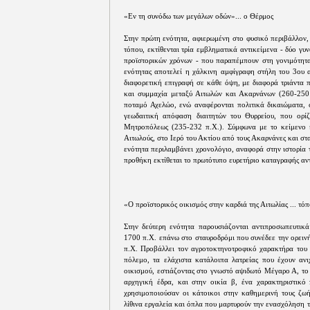
«Εν τη συνόδω των μεγάλων οδών»... ο Θέρμος
Στην πρώτη ενότητα, αφιερωμένη στο φυσικό περιβάλλον,
τόπου, εκτίθενται τρία εμβληματικά αντικείμενα - δύο γυν
προϊστορικών χρόνων - που παραπέμπουν στη γονιμότητα
ενότητας αποτελεί η χάλκινη αμφίγραφη στήλη του 3ου α
διαφορετική επιγραφή σε κάθε όψη, με διαφορά τριάντα 
και συμμαχία μεταξύ Αιτωλών και Ακαρνάνων (260-250 
ποταμό Αχελώο, ενώ αναφέρονται πολιτικά δικαιώματα, 
γεωδαιτική απόφαση διαιτητών του Θυρρείου, που ορί
Μητροπόλεως (235-232 π.Χ.). Σύμφωνα με το κείμενο 
Αιτωλούς, στο Ιερό του Ακτίου από τους Ακαρνάνες και στ
ενότητα περιλαμβάνει χρονολόγιο, αναφορά στην ιστορία
προθήκη εκτίθεται το πρωτότυπο ευρετήριο καταγραφής αν
«Ο προϊστορικός οικισμός στην καρδιά της Αιτωλίας ... τ
Στην δεύτερη ενότητα παρουσιάζονται αντιπροσωπευτικά
1700 π.Χ. επάνω στο σταυροδρόμι που συνέδεε την ορειν
π.Χ. Προβάλλει τον αγροτοκτηνοτροφικό χαρακτήρα του 
πόλεμο, τα ελάχιστα κατάλοιπα λατρείας που έχουν ανιχ
οικισμού, εστιάζοντας στο γνωστό αψιδωτό Μέγαρο Α, το
αρχηγική έδρα, και στην οικία β, ένα χαρακτηριστικό
χρησιμοποιούσαν οι κάτοικοι στην καθημερινή τους ζωή
λίθινα εργαλεία και όπλα που μαρτυρούν την ενασχόληση 