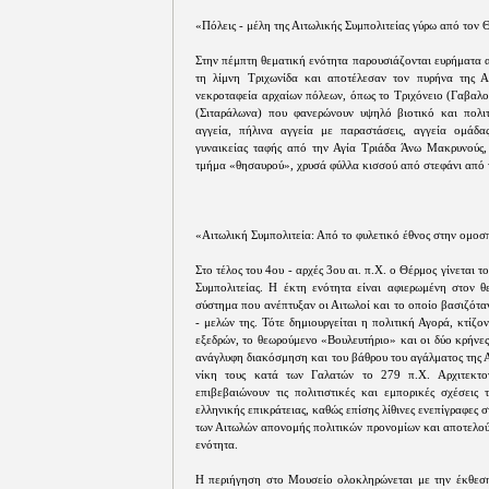
«Πόλεις - μέλη της Αιτωλικής Συμπολιτείας γύρω από τον
Στην πέμπτη θεματική ενότητα παρουσιάζονται ευρήματα 
τη λίμνη Τριχωνίδα και αποτέλεσαν τον πυρήνα της Αι
νεκροταφεία αρχαίων πόλεων, όπως το Τριχόνειο (Γαβαλο
(Σιταράλωνα) που φανερώνουν υψηλό βιοτικό και πολιτ
αγγεία, πήλινα αγγεία με παραστάσεις, αγγεία ομάδα
γυναικείας ταφής από την Αγία Τριάδα Άνω Μακρυνούς,
τμήμα «θησαυρού», χρυσά φύλλα κισσού από στεφάνι από 
«Αιτωλική Συμπολιτεία: Από το φυλετικό έθνος στην ομο
Στο τέλος του 4ου - αρχές 3ου αι. π.Χ. ο Θέρμος γίνεται 
Συμπολιτείας. Η έκτη ενότητα είναι αφιερωμένη στον θ
σύστημα που ανέπτυξαν οι Αιτωλοί και το οποίο βασιζόταν
- μελών της. Τότε δημιουργείται η πολιτική Αγορά, κτίζο
εξεδρών, το θεωρούμενο «Βουλευτήριο» και οι δύο κρήνες
ανάγλυφη διακόσμηση και του βάθρου του αγάλματος της Α
νίκη τους κατά των Γαλατών το 279 π.Χ. Αρχιτεκτο
επιβεβαιώνουν τις πολιτιστικές και εμπορικές σχέσεις 
ελληνικής επικράτειας, καθώς επίσης λίθινες ενεπίγραφες 
των Αιτωλών απονομής πολιτικών προνομίων και αποτελούν
ενότητα.
Η περιήγηση στο Μουσείο ολοκληρώνεται με την έκθεση