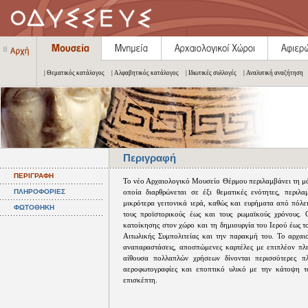
| Θεματικός κατάλογος
| Αλφαβητικός κατάλογος
| Ιδιωτικές συλλογές
| Αναλυτική αναζήτηση
Περιγραφή
ΠΕΡΙΓΡΑΦΗ
Το νέο Αρχαιολογικό Μουσείο Θέρμου περιλαμβάνει τη μό
ΠΛΗΡΟΦΟΡΙΕΣ
οποία διαρθρώνεται σε έξι θεματικές ενότητες, περι
μικρότερα γειτονικά ιερά, καθώς και ευρήματα από πόλε
ΦΩΤΟΘΗΚΗ
τους προϊστορικούς έως και τους ρωμαϊκούς χρόνους.
κατοίκησης στον χώρο και τη δημιουργία του Ιερού έως τ
Αιτωλικής Συμπολιτείας και την παρακμή του. Το αρχαι
αναπαραστάσεις, αποσπώμενες καρτέλες με επιπλέον πλη
αίθουσα πολλαπλών χρήσεων δίνονται περισσότερες π
αεροφωτογραφίες και εποπτικό υλικό με την κάτοψη τ
επισκέπτη.