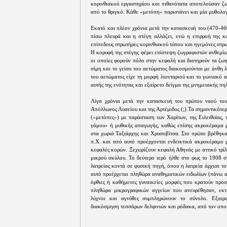
κορινθιακού εργαστηρίου και πιθανότατα αποτελούσαν ζ
από το θριγκό. Κάθε «μετόπη» παριστάνει και μία μυθολο
Εκατό και πλέον χρόνια μετά την κατασκευή του (470-46
πίσω πλευρά και η στέγη αλλάζει, ενώ η επιρροή της κο
επίπεδους στρωτήρες κορινθιακού τύπου και ηγεμόνες στρ
Η κορυφή της στέγης φέρει επίστεψη ζωγραφιστών ανθεμίω
οι οποίες φορούν πόλο στην κεφαλή και διατηρούν τα ζω
σίμη και το γείσο του αετώματος διακοσμούνται με άνθη
του αετώματος είχε τη μορφή λιονταριού και το γωνιακό 
αυτής της ενότητας και εξαίρετο δείγμα της μνημειακής πη
Λίγα χρόνια μετά την κατασκευή του πρώτου ναού του 
Απόλλωνος Λυσείου και της Αρτέμιδος (;).Τα σημαντικότε
(«μετόπες») με παράσταση των Χαρίτων, της Ειλειθυίας, 
γάμου» ή μυθικής απαγωγής, καθώς επίσης ακροκέραμα μ
στα χωριά Ταξιάρχης και Χρυσοβίτσα. Στο πρώτο βρέθηκα
π.Χ. και από αυτό προέρχονται ενδεικτικά ακροκέραμο μ
κεφαλές κορών. Ξεχωρίζουν κεφαλή Αθηνάς με αττικό τρί
μικρού σκύλου. Το δεύτερο ιερό ήλθε στο φως το 1908 σ
λατρείας κοντά σε φυσική πηγή, όπου η λατρεία άρχισε το
αυτό προέρχεται πληθώρα αναθηματικών ειδωλίων (πάνω α
όρθιες ή καθήμενες γυναικείες μορφές που κρατούν προσ
πληθώρα μικρογραφικών αγγείων που ανευρέθησαν, εκτίθ
λύχνοι και αγνύθες συμπληρώνουν το σύνολο. Εξαιρε
διακόσμηση τεσσάρων δελφινιών και ρόδακα, από τον οποί