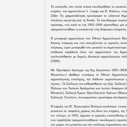
Το οικόπεδο, στο οποίο τελικά οικοδομήθηκε το μουσείο,
κτηρίου, των αρχιτεκτόνων L. Lange και Π. Κάλκου, επι
Ziller. Τη χρηματοδότηση προσέφεραν το ελληνικό δημ
πλούσιος ομογενής από τη Ρωσία. Το οικοδόμημα περατώθ
πρόσοψη, ενώ κατά τα έτη 1903-1906 προστέθηκε μία α
πραγματοποιήθηκε η κατασκευή ενός διώροφου κτίσματος 
Η μεταφορά αρχαιοτήτων στο Εθνικό Αρχαιολογικό Μου
δυτικής πτέρυγας και ενώ συνεχίζονταν οι εργασίες απο
πτέρυγας, είχαν μεταφερθεί στο μουσείο τα σημαντικότερ
σταδιακή παράδοση όλων των αρχαιοτήτων της Αρχαιο
εμπλουτίσθηκαν με δωρεές ιδιωτικών αρχαιολογικών συλ
(1890).
Με Προεδρικό Διάταγμα της 9ης Αυγούστου 1893 (ΦΕΚ 
Μουσείου») ιδρύθηκε επισήμως το Εθνικό Αρχαιολογ
αρχαιολογικής επιστήμης, την διάδοσιν αρχαιολογικών 
τέχνας». Οι Συλλογές του καθορίσθηκαν ως εξής: Συλλογή
Πήλινων και Χαλκών Αγαλματίων και λοιπών διαφόρου ύλ
Μουσείο), Συλλογή Έργων Προελληνικών Χρόνων (Μυκηνα
Συλλογή). Επιπλέον, λειτουργούσαν εργαστήρια συντήρηση
Η κήρυξη του Β΄ Παγκοσμίου Πολέμου κατέστησε επιτακτ
μουσείου σε ασφαλείς χώρους του ίδιου του κτηρίου, τη
τον πόλεμο, το 1945, άρχισαν οι εργασίες επανέκθεσης τ
ενώ παράλληλα πραγματοποιήθηκαν οικοδομικές εργασίες
των χώρων του μουσείου για την καλύτερη παρουσίαση των