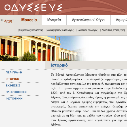
| Θεματικός κατάλογος
| Αλφαβητικός κατάλογος
| Ιδιωτικές συλλογές
| Αναλυτική αναζήτηση
Ιστορικό
ΠΕΡΙΓΡΑΦΗ
Το Εθνικό Αρχαιολογικό Μουσείο ιδρύθηκε στα τέλη τ
ΙΣΤΟΡΙΚΟ
σκοπό να φιλοξενήσει και να διαφυλάξει αρχαιότητες απ
προβάλλοντας παγκοσμίως την ιστορική, πνευματική και 
ΕΚΘΕΣΕΙΣ
αξία. Το πρώτο αρχαιολογικό μουσείο στην Ελλάδα είχ
ΠΛΗΡΟΦΟΡΙΕΣ
1829, από τον Ι. Καποδίστρια και στεγάσθηκε στο Ορ
Αίγινας. Στις επόμενες δεκαετίες, όμως, η μεταφορά της
ΦΩΤΟΘΗΚΗ
Αθήνα και ο μεγάλος αριθμός ευρημάτων, που ερχόταν
ανασκαφές, έκαναν επιτακτική την ανάγκη ύπαρξης ε
εθνικού μουσείου στην πόλη. Για πολλά χρόνια διατυπώ
σχετικά με τη θέση και τα σχέδια του κτηρίου, τόσο απ
από ξένους αρχιτέκτονες, που εργάζονταν για την α
Αθήνας.