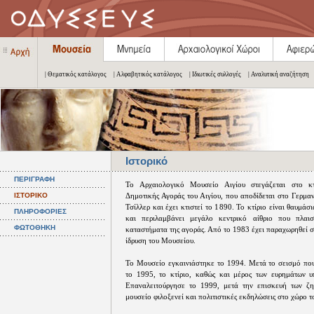
| Θεματικός κατάλογος
| Αλφαβητικός κατάλογος
| Ιδιωτικές συλλογές
| Αναλυτική αναζήτηση
Ιστορικό
ΠΕΡΙΓΡΑΦΗ
Το Αρχαιολογικό Μουσείο Αιγίου στεγάζεται στο κτ
ΙΣΤΟΡΙΚΟ
Δημοτικής Αγοράς του Αιγίου, που αποδίδεται στο Γερμα
Τσίλλερ και έχει κτιστεί το 1890. Το κτίριο είναι θαυμάσι
ΠΛΗΡΟΦΟΡΙΕΣ
και περιλαμβάνει μεγάλο κεντρικό αίθριο που πλαι
ΦΩΤΟΘΗΚΗ
καταστήματα της αγοράς. Από το 1983 έχει παραχωρηθεί 
ίδρυση του Μουσείου.
Το Μουσείο εγκαινιάστηκε το 1994. Μετά το σεισμό που
το 1995, το κτίριο, καθώς και μέρος των ευρημάτων υ
Επαναλειτούργησε το 1999, μετά την επισκευή των ζη
μουσείο φιλοξενεί και πολιτιστικές εκδηλώσεις στο χώρο το