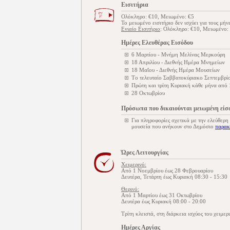
Εισιτήρια
Ολόκληρο: €10, Μειωμένο: €5
Το μειωμένο εισιτήριο δεν ισχύει για τους μήν
Ενιαίο Εισιτήριο
: Ολόκληρο: €10, Μειωμένο:
Ημέρες Ελευθέρας Εισόδου
6 Μαρτίου - Μνήμη Μελίνας Μερκούρη
18 Απριλίου - Διεθνής Ημέρα Μνημείων
18 Μαΐου - Διεθνής Ημέρα Μουσείων
Tο τελευταίο Σαββατοκύριακο Σεπτεμβρίο
Πρώτη και τρίτη Κυριακή κάθε μήνα από
28 Οκτωβρίου
Πρόσωπα που δικαιούνται μειωμένη είσ
Για πληροφορίες σχετικά με την ελεύθερη
μουσεία που ανήκουν στο Δημόσιο
παρακ
Ώρες Λειτουργίας
Χειμερινό:
Από 1 Νοεμβρίου έως 28 Φεβρουαρίου
Δευτέρα, Τετάρτη έως Κυριακή 08:30 - 15:30
Θερινό:
Από 1 Μαρτίου έως 31 Οκτωβρίου
Δευτέρα έως Κυριακή 08:00 - 20:00
Tρίτη κλειστά, στη διάρκεια ισχύος του χειμερ
Ημέρες Αργίας