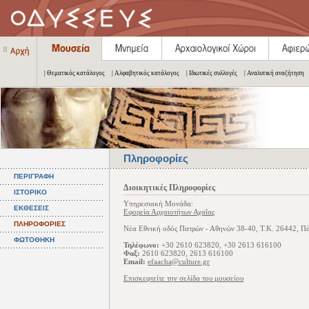
| Θεματικός κατάλογος
| Αλφαβητικός κατάλογος
| Ιδιωτικές συλλογές
| Αναλυτική αναζήτηση
Πληροφορίες
ΠΕΡΙΓΡΑΦΗ
Διοικητικές Πληροφορίες
ΙΣΤΟΡΙΚΟ
Υπηρεσιακή Μονάδα:
ΕΚΘΕΣΕΙΣ
Εφορεία Αρχαιοτήτων Αχαΐας
ΠΛΗΡΟΦΟΡΙΕΣ
Νέα Εθνική οδός Πατρών - Αθηνών 38-40, Τ.Κ. 26442, Πά
ΦΩΤΟΘΗΚΗ
Τηλέφωνο:
+30 2610 623820, +30 2613 616100
Φαξ:
2610 623820, 2613 616100
Email:
efaacha@culture.gr
Επισκεφτείτε την σελίδα του μουσείου