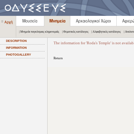
| Μνημεία παγκόσμιας κληρονομιάς
| Θεματικός κατάλογος
| Αλφαβητικός κατάλογος
| Αναλυτ
DESCRIPTION
The information for 'Roda's Temple' is not availab
INFORMATION
PHOTOGALLERY
Return