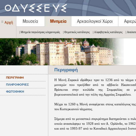
| Μνημεία παγκόσμιας κληρονομιάς
| Θεματικός κατάλογος
| Αλφαβητικός κατάλογος
| Αναλυτ
Περιγραφή
ΠΕΡΙΓΡΑΦΗ
Η Μονή Ζαρακά ιδρύθηκε πριν το 1236 από το τάγμα τ
ΠΛΗΡΟΦΟΡΙΕΣ
μοναχών που προήλθαν από το αββαείο Hautecomb
Βρίσκεται στην κοιλάδα της Στυμφαλίας σε μ
ΦΩΤΟΘΗΚΗ
βορειοανατολικά από την πόλη της Αρχαίας Στυμφάλου.
Μέχρι το 1260 η Μονή αναφέρεται στους καταλόγους της
του Κιστερκιανού τάγματος.
Σήμερα από το μοναστικό συγκρότημα διατηρούνται ο πυλ
οποίο ανασκάφηκε το 1928 από τον Α. Ορλάνδο, το 1962 
και από το 1993-97 από το Καναδικό Αρχαιολογικό Ινστιτ