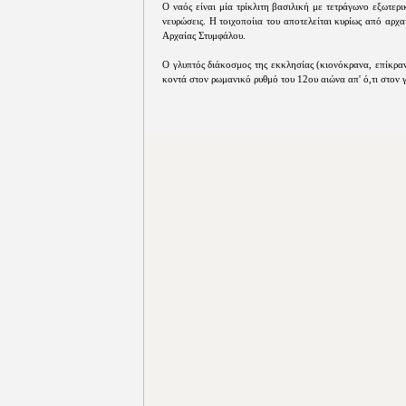
Ο ναός είναι μία τρίκλιτη βασιλική με τετράγωνο εξωτερ
νευρώσεις. Η τοιχοποίια του αποτελείται κυρίως από αρχ
Αρχαίας Στυμφάλου.
Ο γλυπτός διάκοσμος της εκκλησίας (κιονόκρανα, επίκρα
κοντά στον ρωμανικό ρυθμό του 12ου αιώνα απ' ό,τι στον 