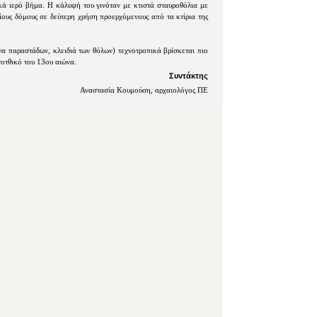
ικά ιερό βήμα. Η κάλυψή του γινόταν με κτιστά σταυροθόλια με
αίους δόμους σε δεύτερη χρήση προερχόμενους από τα κτίρια της
να παραστάδων, κλειδιά των θόλων) τεχνοτροπικά βρίσκεται πιο
γοτθικό του 13ου αιώνα.
Συντάκτης
Αναστασία Κουμούση, αρχαιολόγος ΠΕ