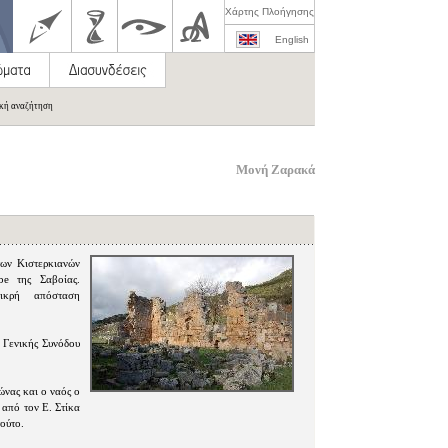
Χάρτης Πλοήγησης
English
ική αναζήτηση
Μονή Ζαρακά
ων Κιστερκιανών
e της Σαβοίας.
ικρή απόσταση
 Γενικής Συνόδου
ώνας και ο ναός ο
από τον Ε. Στίκα
ούτο.