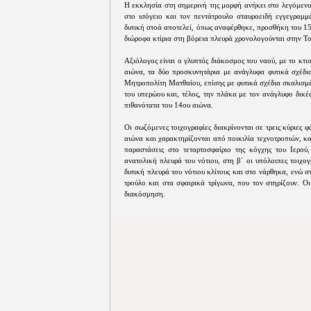
Η εκκλησία στη σημερινή της μορφή ανήκει στο λεγόμενο '
στο ισόγειο και τον πεντάτρουλο σταυροειδή εγγεγραμμέ
δυτική στοά αποτελεί, όπως αναφέρθηκε, προσθήκη του 15ο
διώροφα κτίρια στη βόρεια πλευρά χρονολογούνται στην Τ
Αξιόλογος είναι ο γλυπτός διάκοσμος του ναού, με το κτ
αιώνα, τα δύο προσκυνητάρια με ανάγλυφα φυτικά σχέδια
Μητροπολίτη Ματθαίου, επίσης με φυτικά σχέδια σκαλισμ
του υπερώου και, τέλος, την πλάκα με τον ανάγλυφο δικ
πιθανότατα του 14ου αιώνα.
Οι σωζόμενες τοιχογραφίες διακρίνονται σε τρεις κύριες 
αιώνα και χαρακτηρίζονται από ποικιλία τεχνοτροπιών, κ
παραστάσεις στο τεταρτοσφαίριο της κόγχης του Ιερού
ανατολική πλευρά του νότιου, στη β΄ οι υπόλοιπες τοιχο
δυτική πλευρά του νότιου κλίτους και στο νάρθηκα, ενώ σ
τρούλο και στα σφαιρικά τρίγωνα, που τον στηρίζουν. Οι
διακόσμηση.