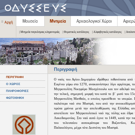
| Μνημεία παγκόσμιας κληρονομιάς
| Θεματικός κατάλογος
| Αλφαβητικός κατάλογος
| Αναλυτ
Περιγραφή
ΠΕΡΙΓΡΑΦΗ
Ο ναός του Αγίου Δημητρίου ιδρύθηκε πιθανότατα από
Ο ΧΩΡΟΣ
Ευγένιο γύρω στο 1270, ανακαινίστηκε λίγο αργότερα, τ
Μητροπολίτη Νικηφόρο Μοσχόπουλο και τον αδελφό του
ΠΛΗΡΟΦΟΡΙΕΣ
την τελική, σημερινή μορφή του κατά το β΄ μισό του 15
ΦΩΤΟΘΗΚΗ
Μητροπολίτη Ματθαίο, ο οποίος προσέθεσε το υπερώο. Π
παλιότερο ναό στο Μυστρά, που από την ανοικοδόμησή
πρώτα χρόνια μετά την απελευθέρωση της Ελλάδας απ
αποτέλεσε τον Μητροπολιτικό ναό της πόλης και έδρα
Λακεδαιμονίας. Στο ναό αυτό έγινε το 1449, κατά την π
του τελευταίου αυτοκράτορα του Βυζαντίου, Κω
Παλαιολόγου, μέχρι τότε Δεσπότη του Μυστρά.