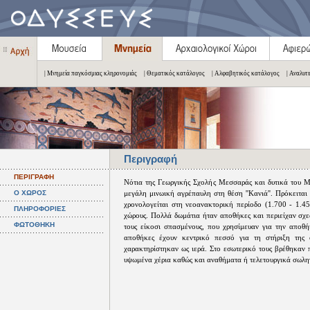
| Μνημεία παγκόσμιας κληρονομιάς
| Θεματικός κατάλογος
| Αλφαβητικός κατάλογος
| Αναλυτ
Περιγραφή
ΠΕΡΙΓΡΑΦΗ
Νότια της Γεωργικής Σχολής Μεσσαράς και δυτικά του 
Ο ΧΩΡΟΣ
μεγάλη μινωική αγρέπαυλη στη θέση ''Κανιά''. Πρόκειται
χρονολογείται στη νεοανακτορική περίοδο (1.700 - 1.45
ΠΛΗΡΟΦΟΡΙΕΣ
χώρους. Πολλά δωμάτια ήταν αποθήκες και περιείχαν σχε
ΦΩΤΟΘΗΚΗ
τους είκοσι σπασμένους, που χρησίμευαν για την αποθή
αποθήκες έχουν κεντρικό πεσσό για τη στήριξη της 
χαρακτηρίστηκαν ως ιερά. Στο εσωτερικό τους βρέθηκαν π
υψωμένα χέρια καθώς και αναθήματα ή τελετουργικά σωλη