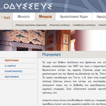
| Μνημεία παγκόσμιας κληρονομιάς
| Θεματικός κατάλογος
| Αλφαβητικός κατάλογος
| Αναλυτ
Περιγραφή
ΠΕΡΙΓΡΑΦΗ
Το ιερό του Πυθίου Απόλλωνα που βρίσκεται στο κέν
Ο ΧΩΡΟΣ
Αγοράς, ανασκάφτηκε στα 1887 και ήταν ο σημαντικότ
θρησκευτικό κέντρο της αρχαίας Γόρτυνας μέχρι τη
ΠΛΗΡΟΦΟΡΙΕΣ
χριστιανισμού και την ίδρυση της βασιλικής του Αγ. Τίτου
ΦΩΤΟΘΗΚΗ
Το πρώτο οικοδόμημα του 7ου αι. π.Χ. ήταν ένας τετρά
τέσσερις ξύλινους κίονες στο κέντρο για υποστήριξη
εξωτερικοί τοίχοι και οι βαθμίδες του κρηπιδώματο
αρχαϊκές επιγραφές. Στην ελληνιστική περίοδο προστ
πρόναος, ενώ
ανάμεσα στους κίονες τοποθετήθηκαν στήλες με επιγραφέ
προσθήκες έγιναν και στη ρωμαϊκή περίοδο ενώ στα δυτι