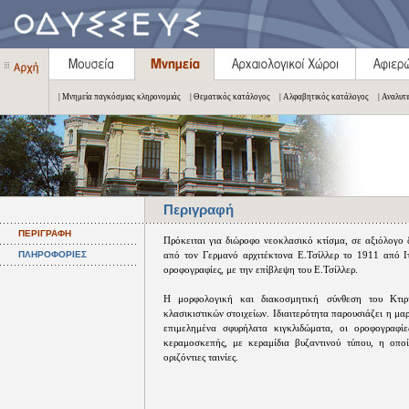
| Μνημεία παγκόσμιας κληρονομιάς
| Θεματικός κατάλογος
| Αλφαβητικός κατάλογος
| Αναλυτ
Περιγραφή
ΠΕΡΙΓΡΑΦΗ
Πρόκειται για διώροφο νεοκλασικό κτίσμα, σε αξιόλογο 
ΠΛΗΡΟΦΟΡΙΕΣ
από τον Γερμανό αρχιτέκτονα Ε.Τσίλλερ το 1911 από Ιτ
οροφογραφίες, με την επίβλεψη του Ε.Τσίλλερ.
Η μορφολογική και διακοσμητική σύνθεση του Κτιρ
κλασικιστικών στοιχείων. Ιδιαιτερότητα παρουσιάζει η μ
επιμελημένα σφυρήλατα κιγκλιδώματα, οι οροφογραφί
κεραμοσκεπής, με κεραμίδια βυζαντινού τύπου, η οποί
οριζόντιες ταινίες.