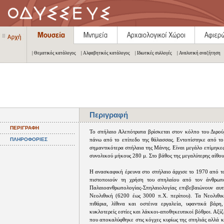
| Θεματικός κατάλογος
| Αλφαβητικός κατάλογος
| Ιδιωτικές συλλογές
| Αναλυτική αναζήτηση
Περιγραφή
ΠΕΡΙΓΡΑΦΗ
Το σπήλαιο Αλεπότρυπα βρίσκεται στον κόλπο του Διρού,
ΠΛΗΡΟΦΟΡΙΕΣ
πάνω από το επίπεδο της θάλασσας. Εντοπίστηκε από το 
σημαντικότερα σπήλαια της Μάνης. Είναι μεγάλο επίμηκες
συνολικού μήκους 280 μ. Στο βάθος της μεγαλύτερης αίθου
Η ανασκαφική έρευνα στο σπήλαιο άρχισε το 1970 από τ
πιστοποιούν τη χρήση του σπηλαίου από τον άνθρωπ
Παλαιοανθρωπολογίας-Σπηλαιολογίας επιβεβαιώνουν αυτ
Νεολιθική (6200 έως 3000 π.Χ. περίπου). Τα Νεολιθικ
πιθάρια, λίθινα και οστέινα εργαλεία, υφαντικά βάρ
κυκλοτερείς εστίες και λάκκοι-αποθηκευτικοί βόθροι. Αξί
που αποκαλύφθηκε στις κόγχες κυρίως της σπηλιάς αλλά 