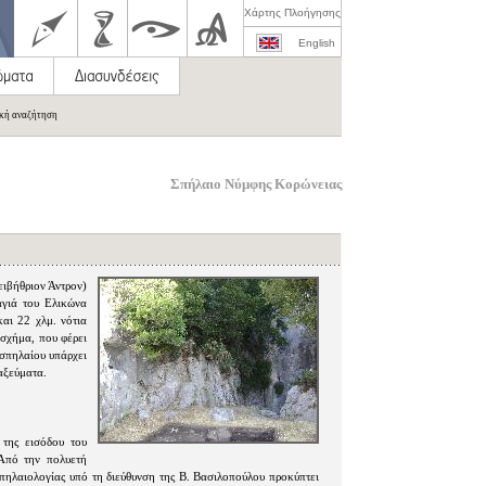
Χάρτης Πλοήγησης
English
ική αναζήτηση
Σπήλαιο Νύμφης Κορώνειας
ιβήθριον Άντρον)
αγιά του Ελικώνα
και 22 χλμ. νότια
 σχήμα, που φέρει
σπηλαίου υπάρχει
αξεύματα.
της εισόδου του
πό την πολυετή
ηλαιολογίας υπό τη διεύθυνση της Β. Βασιλοπούλου προκύπτει