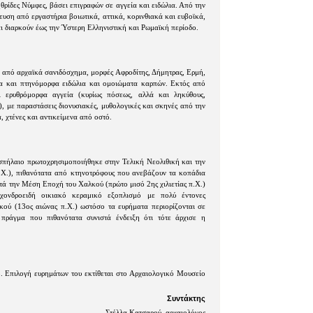
θρίδες Νύμφες, βάσει επιγραφών σε αγγεία και ειδώλια. Από την
ευση από εργαστήρια βοιωτικά, αττικά, κορινθιακά και ευβοϊκά,
αι διαρκούν έως την Ύστερη Ελληνιστική και Ρωμαϊκή περίοδο.
υν από αρχαϊκά σανιδόσχημα, μορφές Αφροδίτης, Δήμητρας, Ερμή,
φα και πτηνόμορφα ειδώλια και ομοιώματα καρπών. Εκτός από
ι ερυθρόμορφα αγγεία (κυρίως πόσεως, αλλά και ληκύθους,
), με παραστάσεις διονυσιακές, μυθολογικές και σκηνές από την
 χτένες και αντικείμενα από οστό.
σπήλαιο πρωτοχρησιμοποιήθηκε στην Τελική Νεολιθική και την
.Χ.), πιθανότατα από κτηνοτρόφους που ανεβάζουν τα κοπάδια
ατά την Μέση Εποχή του Χαλκού (πρώτο μισό 2ης χιλιετίας π.Χ.)
χονδροειδή οικιακό κεραμικό εξοπλισμό με πολύ έντονες
ού (13ος αιώνας π.Χ.) ωστόσο τα ευρήματα περιορίζονται σε
, πράγμα που πιθανότατα συνιστά ένδειξη ότι τότε άρχισε η
. Επιλογή ευρημάτων του εκτίθεται στο Αρχαιολογικό Μουσείο
Συντάκτης
Στέλλα Κατσαρού, αρχαιολόγος