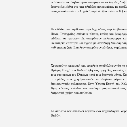
ωστόσο ότι το σπήλαιο ήταν αφιερωμένο κυρίως στις Λειβη
έρευνα έχει έρθει στο φως πληθώρα αφιερωμάτων με προέλ
που ξεκινούν από την Αρχαϊκή περίοδο (6ο αιώνα π.Χ.) κ
Τα ειδώλια, που αριθμούν μερικές χιλιάδες, περιλαμβάνο
Πάνα, Ταναγραίες, σπάνιους τύπους, καθώς και ζωόμορ
ειδώλια, οι προσκυνητές αφιερώνουν μελανόμορφα κα
θυμιατήρια, επίνητρα και αγγεία με ανάγλυφη διακόσμηση
καθημερινή ζωή. Επιπλέον αφιερώνουν χάνδρες, νομίσματα,
Χειροποίητη κεραμική και εργαλεία υποδηλώνουν ότι το 
Πρώιμη Εποχή του Χαλκού (4η έως αρχή 3ης χιλιετίας π
τους στα ορεινά του Ελικώνα κατά τους θερινούς μήνες. Κ
οι ομάδες που χρησιμοποιούν το σπήλαιο φέρνουν 
διακοσμητικές αυλακώσεις. Στην Ύστερη Εποχή του Χαλκ
λίγες κύλικες, ειδώλια και πολύτιμα μικροαντικείμενα
λατρευτική χρήση του σπηλαίου.
Το σπήλαιο δεν αποτελεί οργανωμένο αρχαιολογικό χώρο
Θηβών.