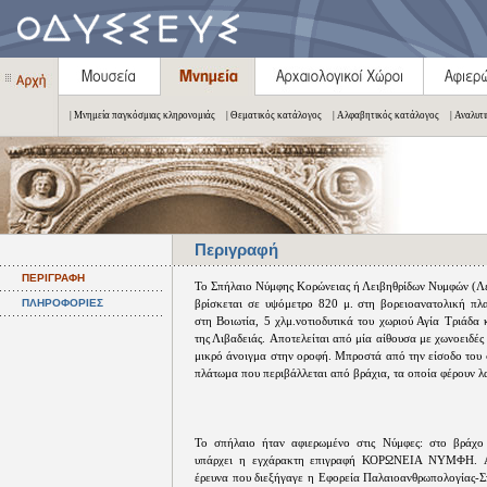
| Μνημεία παγκόσμιας κληρονομιάς
| Θεματικός κατάλογος
| Αλφαβητικός κατάλογος
| Αναλυτ
Περιγραφή
ΠΕΡΙΓΡΑΦΗ
Το Σπήλαιο Νύμφης Κορώνειας ή Λειβηθρίδων Νυμφών (Λε
ΠΛΗΡΟΦΟΡΙΕΣ
βρίσκεται σε υψόμετρο 820 μ. στη βορειοανατολική πλ
στη Βοιωτία, 5 χλμ.νοτιοδυτικά του χωριού Αγία Τριάδα 
της Λιβαδειάς. Aποτελείται από μία αίθουσα με χωνοειδές
μικρό άνοιγμα στην οροφή. Μπροστά από την είσοδο του 
πλάτωμα που περιβάλλεται από βράχια, τα οποία φέρουν λ
Το σπήλαιο ήταν αφιερωμένο στις Νύμφες: στο βράχο 
υπάρχει η εγχάρακτη επιγραφή ΚΟΡΩΝΕΙΑ ΝΥΜΦΗ. A
έρευνα που διεξήγαγε η Εφορεία Παλαιοανθρωπολογίας-Σπ