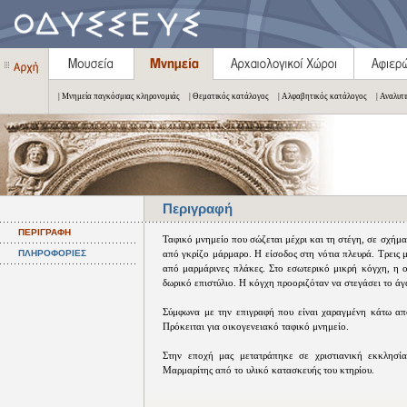
| Μνημεία παγκόσμιας κληρονομιάς
| Θεματικός κατάλογος
| Αλφαβητικός κατάλογος
| Αναλυτ
Περιγραφή
ΠΕΡΙΓΡΑΦΗ
Ταφικό μνημείο που σώζεται μέχρι και τη στέγη, σε σχήμ
ΠΛΗΡΟΦΟΡΙΕΣ
από γκρίζο μάρμαρο. Η είσοδος στη νότια πλευρά. Τρεις 
από μαρμάρινες πλάκες. Στο εσωτερικό μικρή κόγχη, η ο
δωρικό επιστύλιο. Η κόγχη προοριζόταν να στεγάσει το άγ
Σύμφωνα με την επιγραφή που είναι χαραγμένη κάτω από
Πρόκειται για οικογενειακό ταφικό μνημείο.
Στην εποχή μας μετατράπηκε σε χριστιανική εκκλησί
Μαρμαρίτης από το υλικό κατασκευής του κτηρίου.