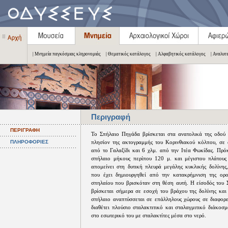
| Μνημεία παγκόσμιας κληρονομιάς
| Θεματικός κατάλογος
| Αλφαβητικός κατάλογος
| Αναλυτ
Περιγραφή
ΠΕΡΙΓΡΑΦΗ
Το Σπήλαιο Πηγάδα βρίσκεται στα ανατολικά της οδού Ι
ΠΛΗΡΟΦΟΡΙΕΣ
πλησίον της ακτογραμμής του Κορινθιακού κόλπου, σε
από το Γαλαξίδι και 6 χλμ. από την Ιτέα Φωκίδας. Πρόκ
σπήλαιο μήκους περίπου 120 μ. και μέγιστου πλάτους
απομείνει στη δυτική πλευρά μεγάλης κυκλικής δολίνης
που έχει δημιουργηθεί από την κατακρήμνιση της ορο
σπηλαίου που βρισκόταν στη θέση αυτή. Η είσοδός του
βρίσκεται σήμερα σε εσοχή του βράχου της δολίνης και 
σπήλαιο αναπτύσσεται σε επάλληλους χώρους σε διαφορε
διαθέτει πλούσιο σταλακτιτικό και σταλαγμιτικό διάκοσ
στο εσωτερικό του με σταλακτίτες μέσα στο νερό.