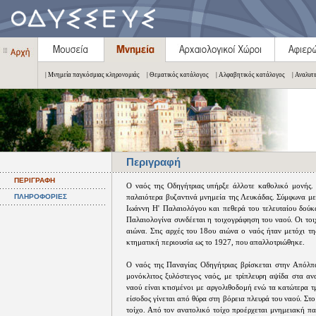
| Μνημεία παγκόσμιας κληρονομιάς
| Θεματικός κατάλογος
| Αλφαβητικός κατάλογος
| Αναλυτ
Περιγραφή
ΠΕΡΙΓΡΑΦΗ
Ο ναός της Οδηγήτριας υπήρξε άλλοτε καθολικό μονής.
ΠΛΗΡΟΦΟΡΙΕΣ
παλαιότερα βυζαντινά μνημεία της Λευκάδας. Σύμφωνα μ
Ιωάννη Η' Παλαιολόγου και πεθερά του τελευταίου δούκ
Παλαιολογίνα συνδέεται η τοιχογράφηση του ναού. Οι τοι
αιώνα. Στις αρχές του 18ου αιώνα ο ναός ήταν μετόχι τ
κτηματική περιουσία ως το 1927, που απαλλοτριώθηκε.
Ο ναός της Παναγίας Οδηγήτριας βρίσκεται στην Απόλπαι
μονόκλιτος ξυλόστεγος ναός, με τρίπλευρη αψίδα στα αν
ναού είναι κτισμένοι με αργολιθοδομή ενώ τα κατώτερα τ
είσοδος γίνεται από θύρα στη βόρεια πλευρά του ναού. Στ
τοίχο. Από τον ανατολικό τοίχο προέρχεται μνημειακή π