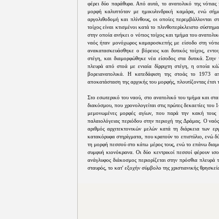
φέρει δύο παράθυρα. Από αυτά, το ανατολικό της νότιας
μορφή καλυπτόταν με ημικυλινδρική καμάρα, ενώ σήμε
αργολιθοδομή και πλίνθους, οι οποίες περεμβάλλονται στ
τοίχος είναι κτισμένοι κατά το πλινθοπερίκλειστο σύστημα
στην οποία ανήκει ο νότιος τοίχος και τμήμα του ανατολικ
ναός ήταν μονόχωρος καμαροσκεπής με είσοδο στη νότια
ανακατασκευάσθηκε ο βόρειος και δυτικός τοίχος, εντο
στέγη, και διαμορφώθηκε νέα είσοδος στα δυτικά. Στην 
πλευρά από στοά με ενιαία δίρριχτη στέγη, η οποία κ
βορειανατολικά. Η κατεδάφιση της στοάς το 1973 α
αποκατάσταση της αρχικής του μορφής, πλουτίζοντας έτσι 
Στο εσωτερικό του ναού, στο ανατολικό του τμήμα και στ
διακόσμου, που χρονολογείται στις πρώτες δεκαετίες του
μεμονωμένες μορφές αγίων, που παρά την κακή τους 
παλαιολόγειας περιόδου στην περιοχή της Δράμας. Ο ναό
αριθμός αρχιτεκτονικών μελών κατά τη διάρκεια των ερ
κατακόρυφα στηρίγματα, που κρατούν το επιστύλιο, ενώ δ
τη μορφή πεσσού στο κάτω μέρος τους, ενώ το επάνω διαμ
συμφυή κιονόκρανα. Οι δύο κεντρικοί πεσσοί φέρουν ισο
ανάγλυφος διάκοσμος περιορίζεται στην πρόσθια πλευρά 
σταυρός, το κατ' εξοχήν σύμβολο της χριστιανικής θρησκεί