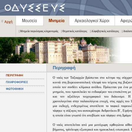
| Μνημεία παγκόσμιας κληρονομιάς
| Θεματικός κατάλογος
| Αλφαβητικός κατάλογος
| Αναλυτ
Περιγραφή
ΠΕΡΙΓΡΑΦΗ
Ο ναός των Ταξιαρχών βρίσκεται στο κέντρο της σύγχρο
ΠΛΗΡΟΦΟΡΙΕΣ
κοντά στη βορειοανατολική πλευρά του τείχους της βυζαντ
οποίο τον συνδέει κλίμακα ανόδου. Πρόκειται για ένα μ
ΦΩΤΟΘΗΚΗ
μνημείο, που προσελκύει το ενδιαφέρον του επισκέπτη με 
και τον αξιόλογο τοιχογραφικό του διάκοσμο. Η
χρονολογείται στην παλαιολόγεια εποχή, στις αρχές του
μια εκδοχή, ενδεχομένως αποτέλεσε το ταφικό παρεκκ
τάφηκε η σύζυγος του αυτοκράτορα Ανδρονίκου Β΄, Ειρήν
η οποία είναι γνωστό ότι απεβίωσε και τάφηκε στη Δράμα 
Ο ναός αποτελείται από μια μονόχωρη ορθογώνια αίθου
βήματος, τρίπλευρη εξωτερικά και ημικυκλική εσωτερικά. 