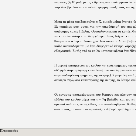
κλίμακες (ή 10 μαζί με τις κλίμακες των αναλημματικών τ
παρόδων βρίσκονται σε ευθεία γραμμή μεταξύ τους και όχι
Μετά τα μέσα του 2ου αιώνα π.Χ. οικοδομείται ένα νέο ύ
Ως terminus post quem για την οικοδόμησή του αποτελ
αυτόνομες κοπές Πέλλας, Θεσσαλονίκης και οι κοπές Μα
να κατασκευάστηκε πολύ αργότερα, όπως δείχνει και η 
θέατρα του ύστερου 2ου-αρχών 1ου αιώνα π.Χ. επιβεβαι
κοίλο ανοικοδομείται με λίγο διαφορετικό κέντρο χάραξης
ελληνιστικό. Εκτός από το κοίλο κατασκευάζεται ένα λίθ
Η μερική κατάρρευση του κοίλου και ενός τμήματος της σ
οδήγησε στην πρόχειρη κατασκευή των αναλημματικών τοί
στην επιδιόρθωση τμήματος της σκηνής (Β' ρωμαϊκή φάση)
ανώτερα στρώματα καταστροφής της σκηνής, το θέατρο φαίνε
Οι εργασίες αποκατάστασης του θεάτρου προχώρησαν σ
εδώλια του κοίλου μέχρι και την 7η βαθμίδα και του κτ
αρκετοί από τους νέους λίθους που τοποθετήθηκαν. Καθα
από αυτούς, οι οποίοι αντιμετώπιζαν σοβαρά προβλήματα
Πληροφορίες