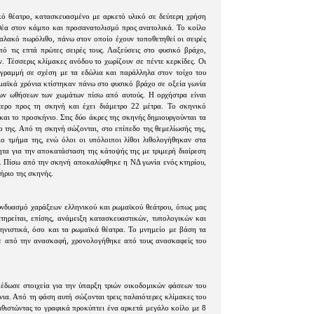
κό θέατρο, κατασκευασμένο με αρκετό υλικό σε δεύτερη χρήση
 θέα στον κάμπο και προσανατολισμό προς ανατολικά. Το κοίλο
μαλακό πωρόλιθο, πάνω στον οποίο έχουν τοποθετηθεί οι σειρές
ό τις επτά πρώτες σειρές τους. Λαξεύσεις στο φυσικό βράχο,
. Τέσσερις κλίμακες ανόδου το χωρίζουν σε πέντε κερκίδες. Οι
 γραμμή σε σχέση με τα εδώλια και παράλληλα στον τοίχο του
μαϊκά χρόνια κτίστηκαν πάνω στο φυσικό βράχο σε οξεία γωνία
των ωθήσεων των χωμάτων πίσω από αυτούς. Η ορχήστρα είναι
τερο προς τη σκηνή και έχει διάμετρο 22 μέτρα. Το σκηνικό
και το προσκήνιο. Στις δύο άκρες της σκηνής δημιουργούνται τα
 της. Από τη σκηνή σώζονται, στο επίπεδο της θεμελίωσής της,
ο τμήμα της, ενώ όλοι οι υπόλοιποι λίθοι λιθολογήθηκαν στα
ητα για την αποκατάσταση της κάτοψής της με τριμερή διαίρεση
Δ. Πίσω από την σκηνή αποκαλύφθηκε η ΝΔ γωνία ενός κτηρίου,
ήριο της σκηνής.
υνδυασμό χαράξεων ελληνικού και ρωμαϊκού θεάτρου, όπως μας
ρατηρείται, επίσης, ανάμειξη κατασκευαστικών, τυπολογικών και
ηνιστικά, όσο και τα ρωμαϊκά θέατρα. Το μνημείο με βάση τα
ε από την ανασκαφή, χρονολογήθηκε από τους ανασκαφείς του
έδωσε στοιχεία για την ύπαρξη τριών οικοδομικών φάσεων του
νια. Από τη φάση αυτή σώζονται τρεις παλαιότερες κλίμακες του
αθιστώντας το γραφικά προκύπτει ένα αρκετά μεγάλο κοίλο με 8