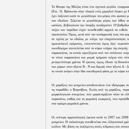
Το θέατρο της Μίεζας είναι ένα σχετικά μεγάλο επαρχια
(Εικ. 3). Βρίσκεται στην πλαγιά ενός χαμηλού λόφου με
έχει λαξευτεί κατά το μεγαλύτερο του μέρος στο φυσικό 
των εδωλίων. Σώζεται το μεγαλύτερο μέρος των λίθων απ
ωστόσο, βεβαιώνουν την ύπαρξη τουλάχιστον 19 βαθμίδων
τοίχοι των παρόδων είχαν τοποθετηθεί αρχικά σε ευθεία
προσκηνίου. Όμως, μετά από την κατάρρευσή τους στα ρω
σε σχέση με τα εδώλια, με στόχο την ελαχιστοποίηση 
ημικυκλικού σχήματος, επεκτείνεται όμως λίγο περισσό
οικοδόμημα αποτελείται από το κύριο κτήριο της σκηνής 
παρασκήνια, τα οποία προεξέχουν από τον υπόλοιπο τοίχο
το νότιο παρασκήνιο και μικρά τμήματα τοίχων στο νότι
μεταγενέστερα χρόνια. Η έρευνα, όμως, έδωσε τη δυνατότ
των χώρων στον άξονα Β - Ν και διμερή στον άξονα Α - 
το οποίο ανήκει στην ίδια οικοδομική φάση με το κύριο κτ
Οι χαράξεις του μνημείου αποδεικνύουν ένα ιδιόμορφο σ
τις παραδίδει ο Βιτρούβιος. Εκτός από τις χαράξεις, πα
μορφολογικών στοιχείων, που χαρακτηρίζουν τόσο τα ελλ
παραπάνω, καθώς και τη ρωμαϊκή κεραμική, που προήλθ
στα πρώιμα ρωμαϊκά χρόνια.
Οι νεότερη αρχαιολογική έρευνα κατά το 2007 και 2008 
μνημείου. Η παλαιότερη τοποθετείται στα ελληνιστικά χρό
κοίλου. Με βάση τις σωζόμενες αυτές κλίμακες και αποκ