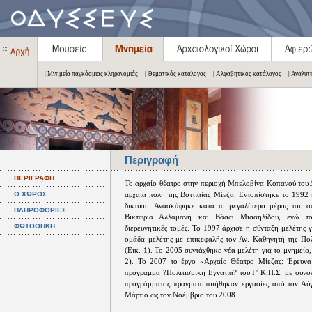
| Μνημεία παγκόσμιας κληρονομιάς
| Θεματικός κατάλογος
| Αλφαβητικός κατάλογος
| Αναλυτ
Περιγραφή
ΠΕΡΙΓΡΑΦΗ
Το αρχαίο θέατρο στην περιοχή Μπελοβίνα Κοπανού του 
Ο ΧΩΡΟΣ
αρχαία πόλη της Βοττιαίας Μίεζα. Εντοπίστηκε το 1992 κ
δικτύου. Ανασκάφηκε κατά το μεγαλύτερο μέρος του 
ΠΛΗΡΟΦΟΡΙΕΣ
Βικτώρια Αλλαμανή και Βάσω Μισαηλίδου, ενώ το
ΦΩΤΟΘΗΚΗ
διερευνητικές τομές. Το 1997 άρχισε η σύνταξη μελέτης
ομάδα μελέτης με επικεφαλής τον Αν. Καθηγητή της Πο
(Εικ. 1). Το 2005 συντάχθηκε νέα μελέτη για το μνημείο
2). Το 2007 το έργο «Αρχαίο Θέατρο Μίεζας: Έρευνα
πρόγραμμα ?Πολιτισμική Εγνατία? του Γ' Κ.Π.Σ. με συνο
προγράμματος πραγματοποιήθηκαν εργασίες από τον Αύ
Μάρτιο ως τον Νοέμβριο του 2008.