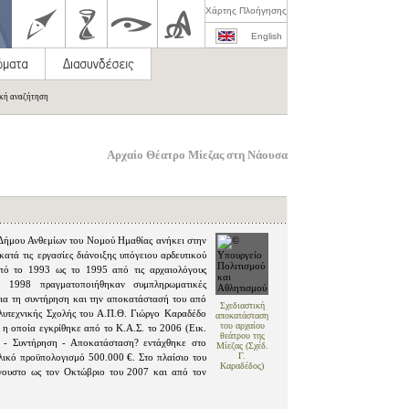
Χάρτης Πλοήγησης
English
ική αναζήτηση
Αρχαίο Θέατρο Μίεζας στη Νάουσα
Δήμου Ανθεμίων του Νομού Ημαθίας ανήκει στην
ατά τις εργασίες διάνοιξης υπόγειου αρδευτικού
από το 1993 ως το 1995 από τις αρχαιολόγους
 1998 πραγματοποιήθηκαν συμπληρωματικές
 για τη συντήρηση και την αποκατάστασή του από
Σχεδιαστική
λυτεχνικής Σχολής του Α.Π.Θ. Γιώργο Καραδέδο
αποκατάσταση
του αρχαίου
, η οποία εγκρίθηκε από το Κ.Α.Σ. το 2006 (Εικ.
θεάτρου της
 - Συντήρηση - Αποκατάσταση? εντάχθηκε στο
Μίεζας (Σχέδ.
Γ.
λικό προϋπολογισμό 500.000 €. Στο πλαίσιο του
Καραδέδος)
γουστο ως τον Οκτώβριο του 2007 και από τον