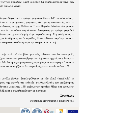
οίχων των παρόδων) και 9 κερκίδες. Οι αναλημματικοί τοίχοι των
 σε αμβλεία γωνία.
στερο ελληνιστικό - πρώιμο ρωμαϊκό θέατρο (Α' ρωμαϊκή φάση).
ούν οι νομισματικές μαρτυρίες στη φάση κατασκευής του, οι
κεδόνων, εποχής Φιλίππου Ε΄ και Περσέα. Ωστόσο δεν μπορεί
απουσία ρωμαϊκών νομισμάτων. Συγκρίσεις με πρώιμα ρωμαϊκά
ώνουν μια χρονολόγηση στην περίοδο αυτή. Στη φάση αυτή το
, με 4 κλίμακες και 5 κερκίδες. Ήταν πιθανόν μικρότερο από το
ινο σκηνικό οικοδόμημα με προσκήνιο και σκηνή.
κηνής μετά από ένα βίαιο γεγονός, πιθανόν στον 2ο αιώνα μ.Χ.,
χων πάνω στο φυσικό βράχο και όχι στην αρχική τους θέση και
. Με βάση τις νομισματικές μαρτυρίες και την κεραμική από τα
ται ότι συνεχίζει να λειτουργεί μέχρι και τον 4ο αιώνα μ.Χ.
ε μεγάλο βαθμό. Συμπληρώθηκαν με νέο υλικό (πωρόλιθο) τα
ηρίου της σκηνής στο επίπεδο της θεμελίωσής του. Λαξεύτηκαν
ρίστηκε μέρος των 148 σωζόμενων αρχαίων λίθων και ορισμένοι
 διάβρωσης, συμπληρώθηκαν με κονίαμα.
Συντάκτης
Νεκτάριος Πουλακάκης, αρχαιολόγος,