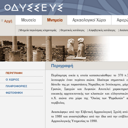
| Μνημεία παγκόσμιας κληρονομιάς
| Θεματικός κατάλογος
| Αλφαβητικός κατάλογος
| Αναλυτ
Περιγραφή
ΠΕΡΙΓΡΑΦΗ
Περίλαμπρη οικία η οποία κατασκευάσθηκε το 370 π.Χ
Ο ΧΩΡΟΣ
λειτουργία έναν περίπου αιώνα. Ιδιαίτερα σημαντικό 
δάπεδο της με παραστάσεις Νηρηϊδος σε Ιππόκαμπο, μάχ
ΠΛΗΡΟΦΟΡΙΕΣ
Γρυπών, Σφιγγών και Λεφυτών. Αποτελεί χαρακτηρισ
ΦΩΤΟΘΗΚΗ
οικιακής αρχιτεκτονικής των κλασικών και ελληνιστικώ
π.Χ. αιώνα στο χώρο της "Οικίας των Ψηφιδωτών" α
περίβολος.
Ανασκάφηκε από την Ελβετική Αρχαιολογική Σχολή από
το 1980 και αναστηλώθηκε από την ίδια υπό την επίβλε
Αρχαιολογικής Υπηρεσίας το 1990.