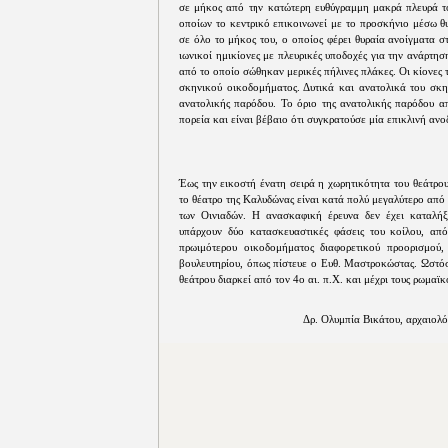
σε μήκος από την κατώτερη ευθύγραμμη μακρά πλευρά το
οποίων το κεντρικό επικοινωνεί με το προσκήνιο μέσω θ
σε όλο το μήκος του, ο οποίος φέρει θυραία ανοίγματα 
ιωνικοί ημικίονες με πλευρικές υποδοχές για την ανάρτη
από το οποίο σώθηκαν μερικές πήλινες πλάκες. Οι κίονες 
σκηνικού οικοδομήματος. Δυτικά και ανατολικά του σκη
ανατολικής παρόδου. Το όριο της ανατολικής παρόδου απ
πορεία και είναι βέβαιο ότι συγκρατούσε μία επικλινή αν
Έως την εικοστή ένατη σειρά η χωρητικότητα του θεάτρου
το θέατρο της Καλυδώνας είναι κατά πολύ μεγαλύτερο από 
των Οινιαδών. Η ανασκαφική έρευνα δεν έχει καταλήξ
υπάρχουν δύο κατασκευαστικές φάσεις του κοίλου, απ
πρωιμότερου οικοδομήματος διαφορετικού προορισμού,
βουλευτηρίου, όπως πίστευε ο Ευθ. Μαστροκώστας. Ωστόσ
θεάτρου διαρκεί από τον 4ο αι. π.Χ. και μέχρι τους ρωμαϊκ
Δρ. Ολυμπία Βικάτου, αρχαιολό