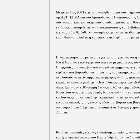
Μέχρι το έτος 2003 είχε αποκαλυφθεί τμήμα του μνημείου
της ΛΣΤ΄ ΕΠΚΑ και του Αρχαιολογικού Ινστιτούτου της Δ
του κοίλου και του σκηνικού οικοδομήματος του θεάτρ
εκτάσεως αναστηλώσεις και αποκαταστάσεις και βεβαίως
έρευνας. Τότε θα δοθούν απαντήσεις σχετικά με τις ιδιαιτε
και πιθανόν, παλαιότερη και διαφορετική χρήση του μνημε
Η ιδιαιτερότητα του μνημείου έγκειται στο γεγονός ότι η
δύο τελευταίων ετών έφερε στο φως ένα μεγάλο μέρος του 
Οι εργασίες αποκάλυψαν στο ανατολικό τμήμα τις εννέα κα
εδράνων στο βορειοδυτικό τμήμα του, που διατηρούνται 
ακολουθούν το περίγραμμα της ορχήστρας κατά τις τρεις πλ
κεραία να είναι μεγαλύτερη. Οι υπόλοιπες σειρές των εδω
τώρα, έχουν μεν ευθύγραμμη διάταξη, αλλά δε σχηματίζου
δόμοι που στις ανώτατες σειρές δημιουργούν την εντύπω
κοίλου σώζεται σε καλύτερη κατάσταση από το ανατολι
εργασίες διάνοιξης της εθνικής οδού. Το βόρειο και βο
οικοδομικό υλικό έχει χρησιμοποιηθεί σε δεύτερη χρήση
20ου αι.
Κατά τις τελευταίες έρευνες εντοπίστηκαν επίσης, τα ακρ
και έχει διαστάσεις περίπου 16μ. x 14μ. Το σκηνικό οικ