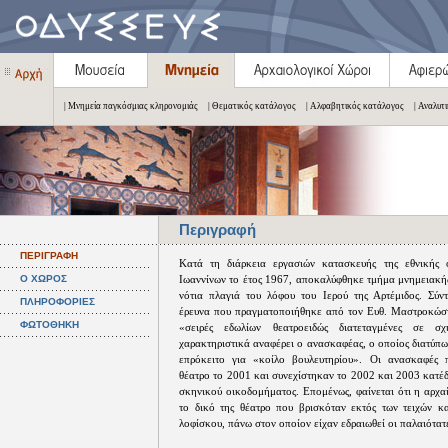
| Μνημεία παγκόσμιας κληρονομιάς
| Θεματικός κατάλογος
| Αλφαβητικός κατάλογος
| Αναλυτ
Περιγραφή
ΠΕΡΙΓΡΑΦΗ
Κατά τη διάρκεια εργασιών κατασκευής της εθνικής ο
Ο ΧΩΡΟΣ
Ιωαννίνων το έτος 1967, αποκαλύφθηκε τμήμα μνημειακή
νότια πλαγιά του λόφου του Ιερού της Αρτέμιδος. Σύ
ΠΛΗΡΟΦΟΡΙΕΣ
έρευνα που πραγματοποιήθηκε από τον Ευθ. Μαστροκώσ
ΦΩΤΟΘΗΚΗ
«σειρές εδωλίων θεατροειδώς διατεταγμένες σε σ
χαρακτηριστικά αναφέρει ο ανασκαφέας, ο οποίος διατύπ
επρόκειτο για «κοίλο βουλευτηρίου». Οι ανασκαφές 
θέατρο το 2001 και συνεχίστηκαν το 2002 και 2003 κατέ
σκηνικού οικοδομήματος. Επομένως, φαίνεται ότι η αρχα
το δικό της θέατρο που βρισκόταν εκτός των τειχών κα
λοφίσκου, πάνω στον οποίον είχαν εδραιωθεί οι παλαιότατε