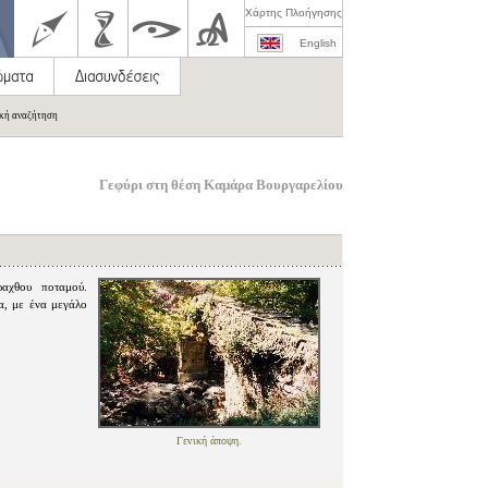
Χάρτης Πλοήγησης
English
ική αναζήτηση
Γεφύρι στη θέση Καμάρα Βουργαρελίου
αχθου ποταμού.
α, με ένα μεγάλο
Γενική άποψη.