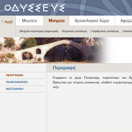
| Μνημεία παγκόσμιας κληρονομιάς
| Θεματικός κατάλογος
| Αλφαβητικός κατάλογος
| Αναλυτ
Περιγραφή
ΠΕΡΙΓΡΑΦΗ
Γεφυρώνει το ρέμα Γλούμπαρη, παραπόταμο του Άρ
ΠΛΗΡΟΦΟΡΙΕΣ
Πρόκειται για πέτρινη κατασκευή, αληθινό κομψοτέχνημ
τόξο.
ΦΩΤΟΘΗΚΗ