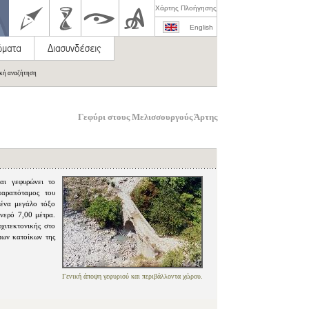
Χάρτης Πλοήγησης
English
ική αναζήτηση
Γεφύρι στους Μελισσουργούς Άρτης
αι γεφυρώνει το
παραπόταμος του
 ένα μεγάλο τόξο
νερό 7,00 μέτρα.
χιτεκτονικής στο
των κατοίκων της
Γενική άποψη γεφυριού και περιβάλλοντα χώρου.