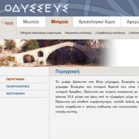
| Μνημεία παγκόσμιας κληρονομιάς
| Θεματικός κατάλογος
| Αλφαβητικός κατάλογος
| Αναλυτ
Περιγραφή
ΠΕΡΙΓΡΑΦΗ
Το γεφύρι βρίσκεται στη θέση χείμαρρος Κοφερίτα κ
ΠΛΗΡΟΦΟΡΙΕΣ
χείμαρρο Κοφερίτα του ποταμού Κρανιά που είναι 
ποταμού Άραχθου. Πρόκειται για πέτρινη κατασκευή με
ΦΩΤΟΘΗΚΗ
μήκους 10,6 μέτρα και ύψος από το εξωρράχιο μέχρι το 
Πρόκειται για αληθινό κομψοτέχνημα, στολίδι λαϊκής αρ
οποίο εκφράζεται ο τρόπος επιβίωσης και επικοινωνίας 
εποχής εκείνης.