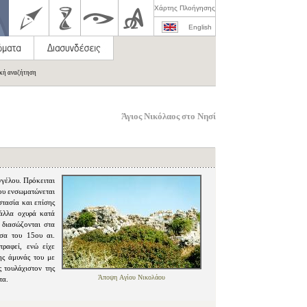
Χάρτης Πλοήγησης
English
ική αναζήτηση
Άγιος Νικόλαος στο Νησί
γγέλου. Πρόκειται
ίου ενσωματώνεται
τασία και επίσης
άλλα οχυρά κατά
 διασώζονται στα
σα του 15ου αι.
ραφεί, ενώ είχε
ης άμυνάς του με
 τουλάχιστον της
Άποψη Aγίου Νικολάου
τα.