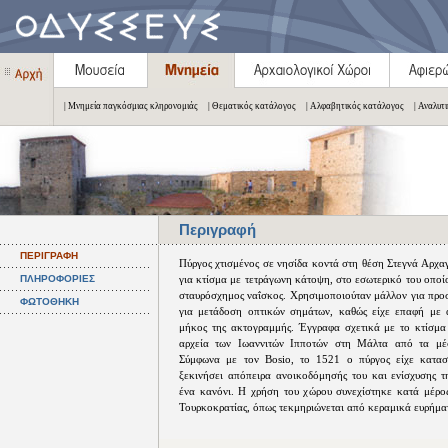
| Μνημεία παγκόσμιας κληρονομιάς
| Θεματικός κατάλογος
| Αλφαβητικός κατάλογος
| Αναλυτ
Περιγραφή
ΠΕΡΙΓΡΑΦΗ
Πύργος χτισμένος σε νησίδα κοντά στη θέση Στεγνά Αρχα
ΠΛΗΡΟΦΟΡΙΕΣ
για κτίσμα με τετράγωνη κάτοψη, στο εσωτερικό του οπο
σταυρόσχημος ναΐσκος. Χρησιμοποιούταν μάλλον για προσ
ΦΩΤΟΘΗΚΗ
για μετάδοση οπτικών σημάτων, καθώς είχε επαφή με 
μήκος της ακτογραμμής. Έγγραφα σχετικά με το κτίσμα
αρχεία των Ιωαννιτών Ιπποτών στη Μάλτα από τα μέ
Σύμφωνα με τον Bosio, το 1521 ο πύργος είχε καταστ
ξεκινήσει απόπειρα ανοικοδόμησής του και ενίσχυσης τ
ένα κανόνι. Η χρήση του χώρου συνεχίστηκε κατά μέρος
Τουρκοκρατίας, όπως τεκμηριώνεται από κεραμικά ευρήμα