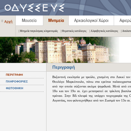
| Μνημεία παγκόσμιας κληρονομιάς
| Θεματικός κατάλογος
| Αλφαβητικός κατάλογος
| Αναλυτ
Περιγραφή
ΠΕΡΙΓΡΑΦΗ
Βυζαντινή εκκλησία με τρούλο, χτισμένη στο Λακκί τον
ΠΛΗΡΟΦΟΡΙΕΣ
Θεολόγο Μαρκόπουλο, πάνω στα ερείπια παλαιοχριστια
από την οποία σώζονται ακόμα ψηφιδωτά. Μετά από επ
ΦΩΤΟΘΗΚΗ
18ο και τον 19ο αι. έχει μετατραπεί σε τρίκλιτη βασιλ
πρόναο. Στην ΒΔ πλευρά της υπάρχει τοιχογραφία της 
Αιγυπτίας, που φιλοτεχνήθηκε από τον Ζωσιμά τον 13ο αι.