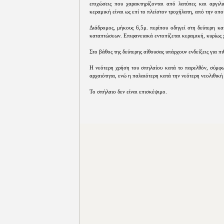
επιχώσεις που χαρακτηρίζονται από λατύπες και αργιλ
κεραμική είναι ως επί το πλείστον τροχήλατη, από την οπο
Διάδρομος, μήκους 6,5μ. περίπου οδηγεί στη δεύτερη κα
καταπτώσεων. Επιφανειακά εντοπίζεται κεραμική, κυρίως 
Στο βάθος της δεύτερης αίθουσας υπάρχουν ενδείξεις για π
Η νεότερη χρήση του σπηλαίου κατά το παρελθόν, σύμφων
αρχαιότητα, ενώ η παλαιότερη κατά την νεότερη νεολιθική
Το σπήλαιο δεν είναι επισκέψιμο.