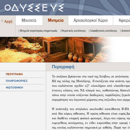
| Μνημεία παγκόσμιας κληρονομιάς
| Θεματικός κατάλογος
| Αλφαβητικός κατάλογος
| Αναλυτ
Περιγραφή
ΠΕΡΙΓΡΑΦΗ
Το σπήλαιο βρίσκεται στο νησί της Λέσβου, σε απόσταση 
ΠΛΗΡΟΦΟΡΙΕΣ
ΒΔ της πόλης της Μυτιλήνης. Εντοπίζεται στα ανάντη ο
που καλύπτεται σχεδόν εξ? ολοκλήρου από ελαιόδεντρα
ΦΩΤΟΘΗΚΗ
έντονες κλίσεις στη ΝΔ πλαγιά του, καθιστώντας δύσκο
πάνω στην οποία κτίζονται διαδοχικές παράλληλες ξερολ
συγκράτηση του λιγοστού χώματος στις πεζούλες που σχημα
Η ανάπτυξη του σπηλαίου ακολουθεί κατεύθυνση Β-ΒΑ 
από δύο κύριες αίθουσες. Η πρώτη αίθουσα είναι ευρύς 
και διαθέτει επαρκή φυσικό φωτισμό, λόγω του εύρους τη
ευμεγέθους ανοίγματος, εν είδει καμινάδας στην οροφή 
της οποίας καλύπτονται σημειακά με αιθάλη. Παρά την έ