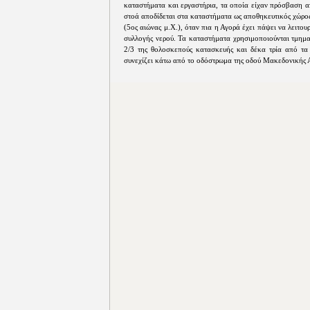
καταστήματα και εργαστήρια, τα οποία είχαν πρόσβαση α
στοά αποδίδεται στα καταστήματα ως αποθηκευτικός χώρος
(5ος αιώνας μ.Χ.), όταν πια η Αγορά έχει πάψει να λειτου
συλλογής νερού. Τα καταστήματα χρησιμοποιούνται τμημα
2/3 της θολοσκεπούς κατασκευής και δέκα τρία από τα 
συνεχίζει κάτω από το οδόστρωμα της οδού Μακεδονικής 