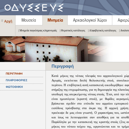
| Μνημεία παγκόσμιας κληρονομιάς
| Θεματικός κατάλογος
| Αλφαβητικός κατάλογος
| Αναλυτ
Περιγραφή
ΠΕΡΙΓΡΑΦΗ
Κατά μήκος της νότιας πλευράς του αρχαιολογικού χώ
ΠΛΗΡΟΦΟΡΙΕΣ
Αγοράς, εκτείνεται διπλή θολοσκεπής στοά, συνολικ
περίπου. Η επιβλητική αυτή κατασκευή οικοδομήθηκε αφ
ΦΩΤΟΘΗΚΗ
στήριξης της επιχωμάτωσης, για τη δημιουργία της πλατείας
υποδομή της υπερκείμενης νότιας στοάς. Έτσι, από την πλ
είναι ημιυπόγεια (κρυπτή στοά), με θυρίδες αερισμο
βρίσκεται σχεδόν στο επίπεδο του αρχαίου εμπορικού
εισόδους πρόσβασης στα άκρα της. Η αρχική χρήση
προέκυψε δε μας είναι γνωστή. Ο χαρακτήρας του, ωστόσ
και ίσως να λειτουργούσε σαν αποθήκη για τα αποθέ
Παράλληλα με την κατασκευή της κρυπτής στοάς (2ος αι
μήκος του νότιου τοίχου της, οργανώνεται και το τμή