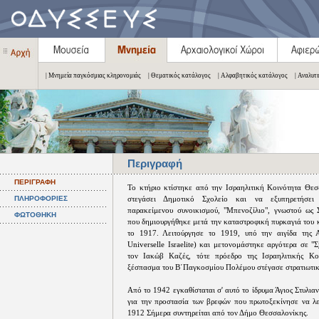
| Μνημεία παγκόσμιας κληρονομιάς
| Θεματικός κατάλογος
| Αλφαβητικός κατάλογος
| Αναλυτ
Περιγραφή
ΠΕΡΙΓΡΑΦΗ
Το κτήριο κτίστηκε από την Ισραηλιτική Κοινότητα Θεσ
ΠΛΗΡΟΦΟΡΙΕΣ
στεγάσει Δημοτικό Σχολείο και να εξυπηρετήσει
παρακείμενου συνοικισμού, "Μπενοζίλιο", γνωστού ως 
ΦΩΤΟΘΗΚΗ
που δημιουργήθηκε μετά την καταστροφική πυρκαγιά του 
το 1917. Λειτούργησε το 1919, υπό την αιγίδα της Α
Universelle Israelite) και μετονομάστηκε αργότερα σε 
τον Ιακώβ Καζές, τότε πρόεδρο της Ισραηλιτικής Κο
ξέσπασμα του B΄Παγκοσμίου Πολέμου στέγασε στρατιωτι
Από το 1942 εγκαθίσταται σ' αυτό το ίδρυμα Άγιος Στυλια
για την προστασία των βρεφών που πρωτοξεκίνησε να λε
1912 Σήμερα συντηρείται από τον Δήμο Θεσσαλονίκης.