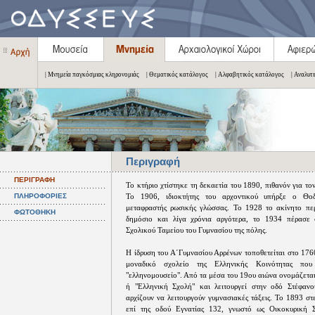
| Μνημεία παγκόσμιας κληρονομιάς
| Θεματικός κατάλογος
| Αλφαβητικός κατάλογος
| Αναλυτ
Περιγραφή
ΠΕΡΙΓΡΑΦΗ
Το κτήριο χτίστηκε τη δεκαετία του 1890, πιθανόν για τ
ΠΛΗΡΟΦΟΡΙΕΣ
Το 1906, ιδιοκτήτης του αρχοντικού υπήρξε ο Θο
μεταφραστής ρωσικής γλώσσας. Το 1928 το ακίνητο περ
ΦΩΤΟΘΗΚΗ
δημόσιο και λίγα χρόνια αργότερα, το 1934 πέρασε 
Σχολικού Ταμείου του Γυμνασίου της πόλης.
Η ίδρυση του Α΄Γυμνασίου Αρρένων τοποθετείται στο 176
μοναδικό σχολείο της Ελληνικής Κοινότητας πο
"ελληνομουσείο". Από τα μέσα του 19ου αιώνα ονομάζεται
ή "Ελληνική Σχολή" και λειτουργεί στην οδό Στέφανο
αρχίζουν να λειτουργούν γυμνασιακές τάξεις. Το 1893 στ
επί της οδού Εγνατίας 132, γνωστό ως Οικοκυρική 