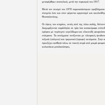
μεταφέρθηκε ανατολικά, μετά την πυρκαγιά του 1917.
Μετά τον σεισμό του 1978 παρουσιάστηκαν προβλήματα 
στοιχεία όσο και στον φέροντα οργανισμό και ακολούθη
Θεσσαλονίκης.
Οι όψεις του κτηρίου, εκτός από της πίσω αυλής, διέπον
Διαχωρίζονται παράλληλα σε τρία ίσα κατακόρυφα επίπεδ
ορόφου με περίτεχνο κιγκλίδωμα και ελικοειδή φουρούσι
επίκρανα. Τα ανοίγματα τονίζονται με πλευρικές ψευδοπ
τοξωτά (ισόγειο) και τριγωνικά (όροφο) αετώματα. Στην
προεξέχει αισθητά πάνω σε πυκνή σειρά από μικρά φουρού
κολωνάκια μπαλαούστρες.