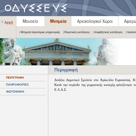
| Μνημεία παγκόσμιας κληρονομιάς
| Θεματικός κατάλογος
| Αλφαβητικός κατάλογος
| Αναλυτ
Περιγραφή
ΠΕΡΙΓΡΑΦΗ
Διτάξιο Δημοτικό Σχολείο στο Κρίκελλο Ευρυτανίας. Κ
ΠΛΗΡΟΦΟΡΙΕΣ
Κατά την περίοδο της γερμανικής κατοχής φιλοξένησε π
Ε.Λ.Α.Σ.
ΦΩΤΟΘΗΚΗ