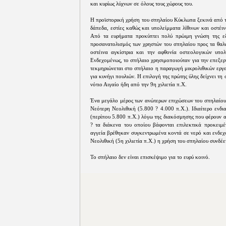
και κυρίως λύχνων σε όλους τους χώρους του.
Η προϊστορική χρήση του σπηλαίου Κύκλωπα ξεκινά από τη
δάπεδα, εστίες καθώς και υπολείμματα λίθινων και οστέι
Από τα ευρήματα προκύπτει πολύ πρώιμη γνώση της εξ
προσανατολισμός των χρηστών του σπηλαίου προς τα θαλά
οστέινα αγκίστρια και την αφθονία οστεολογικών υπολ
Ενδεχομένως, το σπήλαιο χρησιμοποιούταν για την επεξερ
τεκμηριώνεται στο σπήλαιο η παραγωγή μικρολιθικών εργ
για κυνήγι πουλιών. Η επιλογή της πρώτης ύλης δείχνει τ
νότιο Αιγαίο ήδη από την 9η χιλιετία π.Χ.
Ένα μεγάλο μέρος των ανώτερων επιχώσεων του σπηλαίου 
Νεότερη Νεολιθική (5.800 ? 4.000 π.Χ.). Ιδιαίτερο ενδ
(περίπου 5.800 π.Χ.) λόγω της διακόσμησης που φέρουν 
? τα διάκενα του οποίου βάφονται επιλεκτικά προκειμέ
αγγεία βρέθηκαν συγκεντρωμένα κοντά σε νερό και ενδεχ
Νεολιθική (5η χιλιετία π.Χ.) η χρήση του σπηλαίου συνδέε
Το σπήλαιο δεν είναι επισκέψιμο για το ευρύ κοινό.