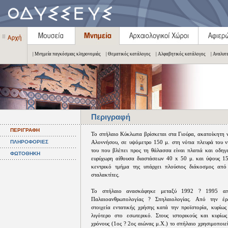
| Μνημεία παγκόσμιας κληρονομιάς
| Θεματικός κατάλογος
| Αλφαβητικός κατάλογος
| Αναλυτ
Περιγραφή
ΠΕΡΙΓΡΑΦΗ
Το σπήλαιο Κύκλωπα βρίσκεται στα Γιούρα, ακατοίκητη ν
ΠΛΗΡΟΦΟΡΙΕΣ
Αλοννήσου, σε υψόμετρο 150 μ. στη νότια πλευρά του ν
του που βλέπει προς τη θάλασσα είναι πλατιά και οδηγ
ΦΩΤΟΘΗΚΗ
ευρύχωρη αίθουσα διαστάσεων 40 x 50 μ. και ύψους 15
κεντρικό τμήμα της υπάρχει πλούσιος διάκοσμος από 
σταλακτίτες.
Το σπήλαιο ανασκάφηκε μεταξύ 1992 ? 1995 απ
Παλαιοανθρωπολογίας ? Σπηλαιολογίας. Από την έρ
στοιχεία εντατικής χρήσης κατά την προϊστορία, κυρίως
λιγότερο στο εσωτερικό. Στους ιστορικούς και κυρίω
χρόνους (1ος ? 2ος αιώνας μ.Χ.) το σπήλαιο χρησιμοποι