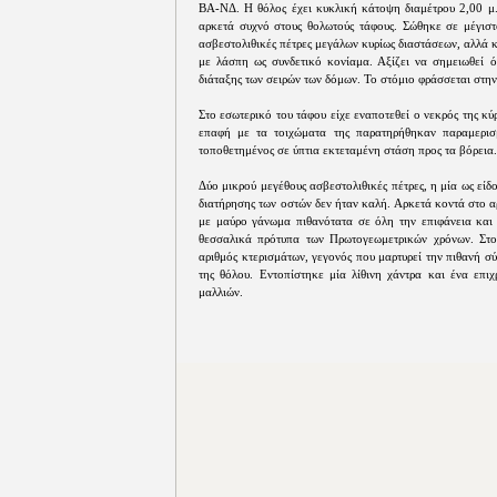
ΒA-ΝΔ. Η θόλος έχει κυκλική κάτοψη διαμέτρου 2,00 μ.
αρκετά συχνό στους θολωτούς τάφους. Σώθηκε σε μέγιστ
ασβεστολιθικές πέτρες μεγάλων κυρίως διαστάσεων, αλλά κ
με λάσπη ως συνδετικό κονίαμα. Αξίζει να σημειωθεί ότ
διάταξης των σειρών των δόμων. Το στόμιο φράσσεται στη
Στο εσωτερικό του τάφου είχε εναποτεθεί ο νεκρός της κύ
επαφή με τα τοιχώματα της παρατηρήθηκαν παραμερισμ
τοποθετημένος σε ύπτια εκτεταμένη στάση προς τα βόρεια.
Δύο μικρού μεγέθους ασβεστολιθικές πέτρες, η μία ως εί
διατήρησης των οστών δεν ήταν καλή. Αρκετά κοντά στο α
με μαύρο γάνωμα πιθανότατα σε όλη την επιφάνεια και
θεσσαλικά πρότυπα των Πρωτογεωμετρικών χρόνων. Στο
αριθμός κτερισμάτων, γεγονός που μαρτυρεί την πιθανή σ
της θόλου. Εντοπίστηκε μία λίθινη χάντρα και ένα επι
μαλλιών.