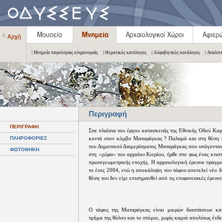
| Μνημεία παγκόσμιας κληρονομιάς
| Θεματικός κατάλογος
| Αλφαβητικός κατάλογος
| Αναλυτ
Περιγραφή
ΠΕΡΙΓΡΑΦΗ
Στα πλαίσια του έργου κατασκευής της Εθνικής Οδού Καρ
ΠΛΗΡΟΦΟΡΙΕΣ
κοντά στον κόμβο Ματαράγκας ? Παλαμά και στη θέση
του Δημοτικού Διαμερίσματος Ματαράγκας που υπάγονταν
ΦΩΤΟΘΗΚΗ
στη «χώρα» του αρχαίου Κιερίου, ήρθε στο φως ένας κτισ
πρωτογεωμετρικής εποχής. Η αρχαιολογική έρευνα πραγμ
το έτος 2004, ενώ η αποκάλυψη του τάφου αποτελεί νέο 
θέση του δεν είχε επισημανθεί από τις επιφανειακές έρευνε
Ο τάφος της Ματαράγκας είναι μικρών διαστάσεων και
τμήμα της θόλου και το στόμιο, χωρίς καμιά απολύτως ένδ