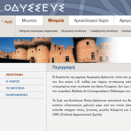
| Μνημεία παγκόσμιας κληρονομιάς
| Θεματικός κατάλογος
| Αλφαβητικός κατάλογος
| Αναλυτ
Περιγραφή
ΠΕΡΙΓΡΑΦΗ
Η Ακρόπολη της αρχαίας Ακραιφίας βρίσκεται νότια του 
Ο ΧΩΡΟΣ
του 4ου αιώνα π.Χ. καθώς και πύργος πεντάγωνης κάτο
εντοιχισμένα στην εκκλησία του Αγίου Γεωργίου. Δεν έχει
ΤΟ ΜΟΥΣΕΙΟ
στο περιοδικό Bulletin de Correspondance Hellenique του
ΠΛΗΡΟΦΟΡΙΕΣ
Το Ιερό του Απόλλωνα Πτώου βρίσκεται ανατολικά του Ακ
κατόπιν ελληνιστικών χρόνων) γύρω από τον οποίο ήταν
επίπεδα υπήρχαν στοές, ξενώνας, μεγάλη δεξαμενή και 
1885 (Γαλλική Αρχαιολογική Σχολή).