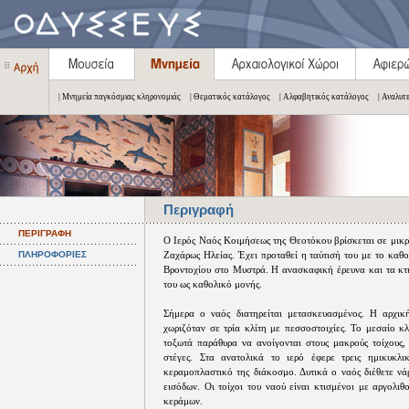
| Μνημεία παγκόσμιας κληρονομιάς
| Θεματικός κατάλογος
| Αλφαβητικός κατάλογος
| Αναλυτ
Περιγραφή
ΠΕΡΙΓΡΑΦΗ
Ο Ιερός Ναός Κοιμήσεως της Θεοτόκου βρίσκεται σε μικρ
ΠΛΗΡΟΦΟΡΙΕΣ
Ζαχάρως Ηλείας. Έχει προταθεί η ταύτισή του με το καθ
Βροντοχίου στο Μυστρά. Η ανασκαφική έρευνα και τα κτ
του ως καθολικό μονής.
Σήμερα ο ναός διατηρείται μετασκευασμένος. Η αρχικ
χωριζόταν σε τρία κλίτη με πεσσοστοιχίες. Το μεσαίο κ
τοξωτά παράθυρα να ανοίγονται στους μακρούς τοίχους,
στέγες. Στα ανατολικά το ιερό έφερε τρεις ημικυκλι
κεραμοπλαστικό της διάκοσμο. Δυτικά ο ναός διέθετε νά
εισόδων. Οι τοίχοι του ναού είναι κτισμένοι με αργολι
κεράμων.