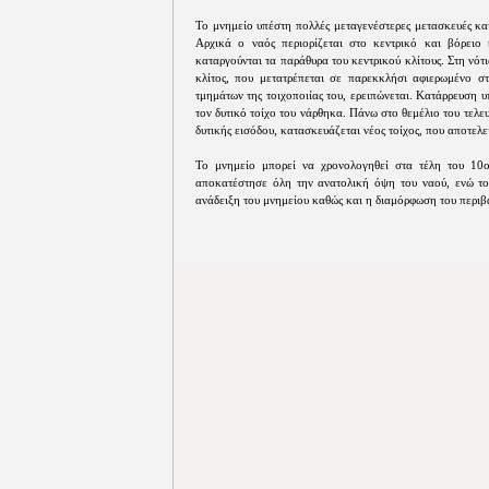
Το μνημείο υπέστη πολλές μεταγενέστερες μετασκευές κα
Αρχικά ο ναός περιορίζεται στο κεντρικό και βόρειο κ
καταργούνται τα παράθυρα του κεντρικού κλίτους. Στη νό
κλίτος, που μετατρέπεται σε παρεκκλήσι αφιερωμένο σ
τμημάτων της τοιχοποιίας του, ερειπώνεται. Κατάρρευση υ
τον δυτικό τοίχο του νάρθηκα. Πάνω στο θεμέλιο του τελ
δυτικής εισόδου, κατασκευάζεται νέος τοίχος, που αποτελ
Το μνημείο μπορεί να χρονολογηθεί στα τέλη του 10
αποκατέστησε όλη την ανατολική όψη του ναού, ενώ τ
ανάδειξη του μνημείου καθώς και η διαμόρφωση του περιβ