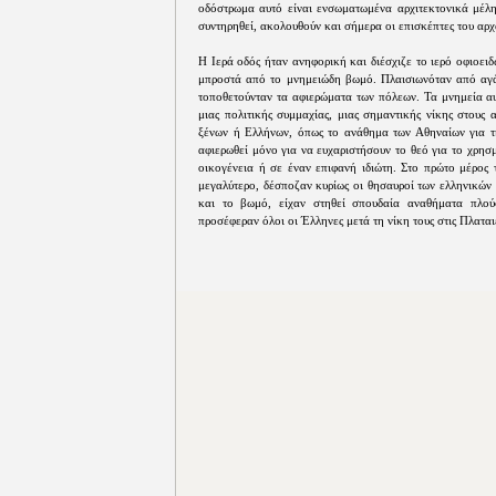
οδόστρωμα αυτό είναι ενσωματωμένα αρχιτεκτονικά μέλη
συντηρηθεί, ακολουθούν και σήμερα οι επισκέπτες του αρ
Η Ιερά οδός ήταν ανηφορική και διέσχιζε το ιερό οφιοει
μπροστά από το μνημειώδη βωμό. Πλαισιωνόταν από αγάλ
τοποθετούνταν τα αφιερώματα των πόλεων. Τα μνημεία α
μιας πολιτικής συμμαχίας, μιας σημαντικής νίκης στους
ξένων ή Ελλήνων, όπως το ανάθημα των Αθηναίων για τ
αφιερωθεί μόνο για να ευχαριστήσουν το θεό για το χρησ
οικογένεια ή σε έναν επιφανή ιδιώτη. Στο πρώτο μέρος 
μεγαλύτερο, δέσποζαν κυρίως οι θησαυροί των ελληνικών
και το βωμό, είχαν στηθεί σπουδαία αναθήματα πλού
προσέφεραν όλοι οι Έλληνες μετά τη νίκη τους στις Πλαται