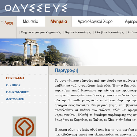
| Μνημεία παγκόσμιας κληρονομιάς
| Θεματικός κατάλογος
| Αλφαβητικός κατάλογος
| Αναλυτ
Περιγραφή
ΠΕΡΙΓΡΑΦΗ
Το μονοπάτι που οδηγούσε από την είσοδο του τεμένους 
Ο ΧΩΡΟΣ
επιβλητικό ναό, ονομαζόταν Ιερά οδός. Ήταν ο βασικός ι
χαρακτήρα, αφού διευκόλυνε την κίνηση των προσκυνητ
ΠΛΗΡΟΦΟΡΙΕΣ
θεοπρόποι, όπως λέγονταν όσοι έρχονταν στους Δελφούς γ
ΦΩΤΟΘΗΚΗ
οδό την 9η κάθε μήνα, ώστε να λάβουν σειρά προτεραι
προηγουμένως θυσίαζαν στο μεγάλο βωμό, που βρισκότ
αποτελούσαν οι πολίτες των πόλεων, αλλά και ορισμέν
«προμαντείαν», δηλαδή το δικαίωμα παράκαμψης της σειρ
όπως ήταν οι Κορίνθιοι, οι Νάξιοι, οι Χίοι, οι Θηβαίοι κ
Η πρώτη φάση της Ιεράς οδού τοποθετείται στα αρχαϊκά 
πρωτοβυζαντινή εποχή και εξυπηρετούσε τις ανάγκες του