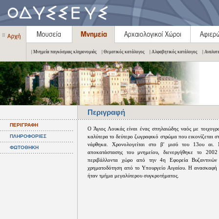
| Μνημεία παγκόσμιας κληρονομιάς
| Θεματικός κατάλογος
| Αλφαβητικός κατάλογος
| Αναλυτ
Περιγραφή
ΠΕΡΙΓΡΑΦΗ
Ο Άγιος Λουκάς είναι ένας σπηλαιώδης ναός με τοιχογρα
ΠΛΗΡΟΦΟΡΙΕΣ
καλύτερα το δεύτερο ζωγραφικό στρώμα που εικονίζεται 
νάρθηκα. Χρονολογείται στο β' μισό του 13ου αι.
ΦΩΤΟΘΗΚΗ
αποκατάστασης του μνημείου, διενεργήθηκε το 200
περιβάλλοντα χώρο από την 4η Εφορεία Βυζαντινών
χρηματοδότηση από το Υπουργείο Αιγαίου. Η ανασκαφή έ
ήταν τμήμα μεγαλύτερου συγκροτήματος.