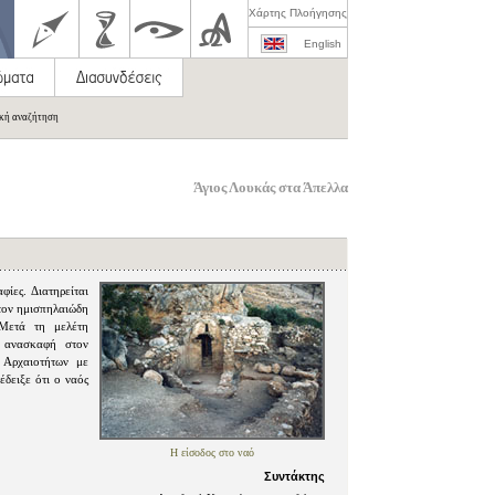
Χάρτης Πλοήγησης
English
ική αναζήτηση
Άγιος Λουκάς στα Άπελλα
φίες. Διατηρείται
στον ημισπηλαιώδη
 Μετά τη μελέτη
2 ανασκαφή στον
 Αρχαιοτήτων με
δειξε ότι ο ναός
Η είσοδος στο ναό
Συντάκτης