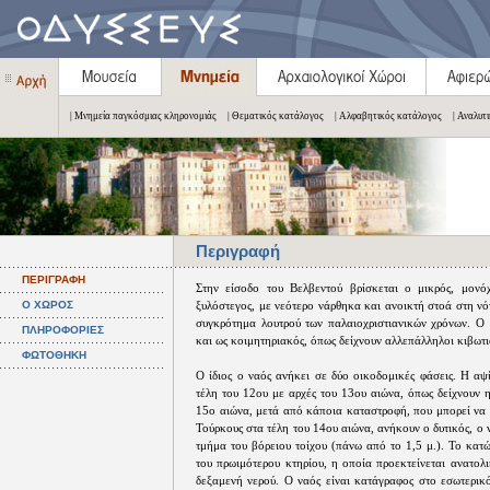
| Μνημεία παγκόσμιας κληρονομιάς
| Θεματικός κατάλογος
| Αλφαβητικός κατάλογος
| Αναλυτ
Περιγραφή
ΠΕΡΙΓΡΑΦΗ
Στην είσοδο του Βελβεντού βρίσκεται ο μικρός, μονό
Ο ΧΩΡΟΣ
ξυλόστεγος, με νεότερο νάρθηκα και ανοικτή στοά στη νό
συγκρότημα λουτρού των παλαιοχριστιανικών χρόνων. Ο 
ΠΛΗΡΟΦΟΡΙΕΣ
και ως κοιμητηριακός, όπως δείχνουν αλλεπάλληλοι κιβωτιό
ΦΩΤΟΘΗΚΗ
Ο ίδιος ο ναός ανήκει σε δύο οικοδομικές φάσεις. Η αψ
τέλη του 12ου με αρχές του 13ου αιώνα, όπως δείχνουν η
15ο αιώνα, μετά από κάποια καταστροφή, που μπορεί να 
Τούρκους στα τέλη του 14ου αιώνα, ανήκουν ο δυτικός, ο 
τμήμα του βόρειου τοίχου (πάνω από το 1,5 μ.). Το κατ
του πρωιμότερου κτηρίου, η οποία προεκτείνεται ανατολ
δεξαμενή νερού. Ο ναός είναι κατάγραφος στο εσωτερικό