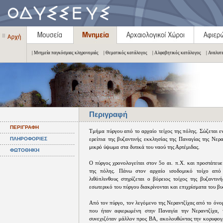
| Μνημεία παγκόσμιας κληρονομιάς
| Θεματικός κατάλογος
| Αλφαβητικός κατάλογος
| Αναλυτ
Περιγραφή
ΠΕΡΙΓΡΑΦΗ
Τμήμα πύργου από το αρχαίο τείχος της πόλης. Σώζεται 
ΠΛΗΡΟΦΟΡΙΕΣ
ερείπια της βυζαντινής εκκλησίας της Παναγίας της Νερ
μικρό ύψωμα στα δυτικά του ναού της Αρτέμιδας.
ΦΩΤΟΘΗΚΗ
Ο πύργος χρονολογείται στον 5ο αι. π.Χ. και προστάτευε
της πόλης. Πάνω στον αρχαίο ισοδομικό τοίχο από 
λιθόπλινθους στηρίζεται ο βόρειος τοίχος της βυζαντιν
εσωτερικό του πύργου διακρίνονται και επιχρίσματα του βυ
Από τον πύργο, τον λεγόμενο της Νεραντζίχας από το όνο
που ήταν αφιερωμένη στην Παναγία την Νεραντζίχα, τ
συνεχιζόταν μάλλον προς ΒΑ, ακολουθώντας την κορυφο