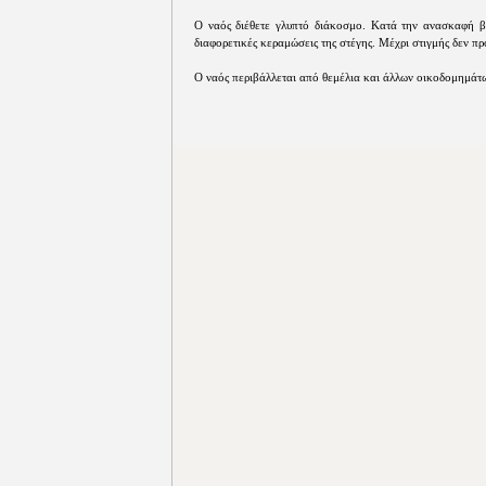
Ο ναός διέθετε γλυπτό διάκοσμο. Κατά την ανασκαφή β
διαφορετικές κεραμώσεις της στέγης. Μέχρι στιγμής δεν π
Ο ναός περιβάλλεται από θεμέλια και άλλων οικοδομημάτω