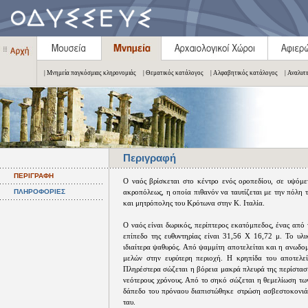
| Μνημεία παγκόσμιας κληρονομιάς
| Θεματικός κατάλογος
| Αλφαβητικός κατάλογος
| Αναλυτ
Περιγραφή
ΠΕΡΙΓΡΑΦΗ
Ο ναός βρίσκεται στο κέντρο ενός οροπεδίου, σε υψόμε
ΠΛΗΡΟΦΟΡΙΕΣ
ακροπόλεως, η οποία πιθανόν να ταυτίζεται με την πόλη 
και μητρόπολης του Κρότωνα στην Κ. Ιταλία.
Ο ναός είναι δωρικός, περίπτερος εκατόμπεδος, ένας από
επίπεδο της ευθυντηρίας είναι 31,56 Χ 16,72 μ. Το υλι
ιδιαίτερα ψαθυρός. Από ψαμμίτη αποτελείται και η ανωδο
μελών στην ευρύτερη περιοχή. Η κρηπίδα του αποτελεί
Πληρέστερα σώζεται η βόρεια μακρά πλευρά της περίστασ
νεότερους χρόνους. Από το σηκό σώζεται η θεμελίωση των
δάπεδο του πρόναου διαπιστώθηκε στρώση ασβεστοκονιάμα
ταυ.