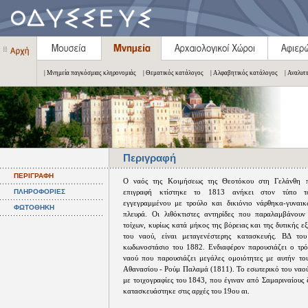
| Μνημεία παγκόσμιας κληρονομιάς
| Θεματικός κατάλογος
| Αλφαβητικός κατάλογος
| Αναλυτ
Περιγραφή
ΠΕΡΙΓΡΑΦΗ
Ο ναός της Κοιμήσεως της Θεοτόκου στη Γελάνθη 
ΠΛΗΡΟΦΟΡΙΕΣ
επιγραφή κτίστηκε το 1813 ανήκει στον τύπο το
εγγεγραμμένου με τρούλο και δικιόνιο νάρθηκα-γυναικ
ΦΩΤΟΘΗΚΗ
πλευρά. Οι λιθόκτιστες αντηρίδες που παραλαμβάνουν
τοίχων, κυρίως κατά μήκος της βόρειας και της δυτικής ε
του ναού, είναι μεταγενέστερης κατασκευής. ΒΔ του
κωδωνοστάσιο του 1882. Ενδιαφέρον παρουσιάζει ο τρ
ναού που παρουσιάζει μεγάλες ομοιότητες με αυτήν το
Αθανασίου - Ρούμ Παλαμά (1811). Το εσωτερικό του ναού
με τοιχογραφίες του 1843, που έγιναν από Σαμαριναίους 
κατασκευάστηκε στις αρχές του 19ου αι.