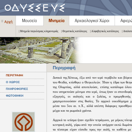
| Μνημεία παγκόσμιας κληρονομιάς
| Θεματικός κατάλογος
| Αλφαβητικός κατάλογος
| Αναλυτ
Περιγραφή
ΠΕΡΙΓΡΑΦΗ
Δυτικά της Άλτεως, έξω από τον ιερό περίβολο και βόρει
Ο ΧΩΡΟΣ
του Φειδία, κτίσθηκε ο Θεηκολεών. Ήταν η έδρα των θεη
της Ολυμπίας, αλλά αποτελούσε, επίσης κατάλυμα όλο
ΠΛΗΡΟΦΟΡΙΕΣ
που υπηρετούσε μόνιμα στο ιερό, όπως ήταν οι σπονδοφόρο
ΦΩΤΟΘΗΚΗ
εξηγητές, οι αυλητές και ο ξυλέας, ο προμηθευτή
χρησιμοποιούσαν στις θυσίες. Το αρχικό οικοδόμημα χ
μέσα του 5ου αι. π.Χ., αλλά υπέστη διάφορες προσθήκε
μέχρι και τα ρωμαϊκά χρόνια.
Αρχικά το κτίσμα ήταν σχεδόν τετράγωνο, με μήκος πλευρ
κεντρική αυλή, γύρω από την οποία υπήρχαν οκτώ δωμάτι
τα τέσσερα είχαν είσοδο προς την αυλή, το καθένα μ