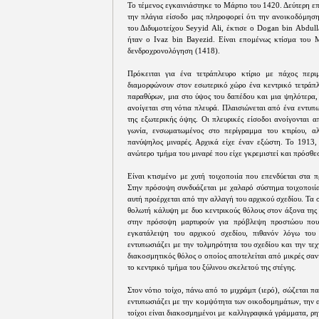
Το τέμενος εγκαινιάστηκε το Μάρτιο του 1420. Δεύτερη 
την πλάγια είσοδο μας πληροφορεί ότι την ανοικοδόμησ
του Διδυμοτείχου Seyyid Ali, έκτισε ο Dogan bin Abdul
ήταν ο Ivaz bin Bayezid. Είναι επομένως κτίσμα του Μ
δενδροχρονολόγηση (1418).
Πρόκειται για ένα τετράπλευρο κτίριο με πάχος περι
διαμορφώνουν στον εσωτερικό χώρο ένα κεντρικό τετράπλ
παραθύρων, μια στο ύψος του δαπέδου και μια ψηλότερα,
ανοίγεται στη νότια πλευρά. Πλαισιώνεται από ένα εντυ
της εξωτερικής όψης. Οι πλευρικές είσοδοι ανοίγονται 
γωνία, ενσωματωμένος στο περίγραμμα του κτιρίου, α
πανύψηλος μιναρές. Αρχικά είχε έναν εξώστη. Το 1913,
ανώτερο τμήμα του μιναρέ που είχε γκρεμιστεί και πρόσθ
Είναι κτισμένο με χυτή τοιχοποιία που επενδύεται στα 
Στην πρόσοψη συνδυάζεται με χαλαρό σύστημα τοιχοποιία
αυτή προέρχεται από την αλλαγή του αρχικού σχεδίου. Τα 
θολωτή κάλυψη με δυο κεντρικούς θόλους στον άξονα της
στην πρόσοψη μαρτυρούν για πρόβλεψη προστώου που 
εγκατάλειψη του αρχικού σχεδίου, πιθανόν λόγω του
εντυπωσιάζει με την τολμηρότητα του σχεδίου και την τε
διακοσμητικός θόλος ο οποίος αποτελείται από μικρές σα
το κεντρικό τμήμα του ξύλινου σκελετού της στέγης.
Στον νότιο τοίχο, πάνω από το μιχράμπ (ιερό), σώζεται 
εντυπωσιάζει με την κομψότητα των οικοδομημάτων, την α
τοίχοι είναι διακοσμημένοι με καλλιγραφικά γράμματα, ρη