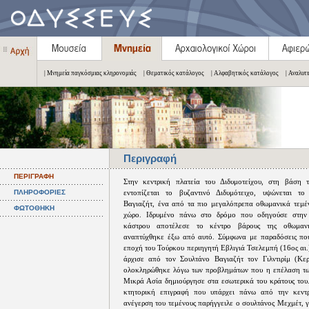
| Μνημεία παγκόσμιας κληρονομιάς
| Θεματικός κατάλογος
| Αλφαβητικός κατάλογος
| Αναλυτ
Περιγραφή
ΠΕΡΙΓΡΑΦΗ
Στην κεντρική πλατεία του Διδυμοτείχου, στη βάση 
ΠΛΗΡΟΦΟΡΙΕΣ
εντοπίζεται το βυζαντινό Διδυμότειχο, υψώνεται το
Βαγιαζήτ, ένα από τα πιο μεγαλόπρεπα οθωμανικά τεμέ
ΦΩΤΟΘΗΚΗ
χώρο. Ιδρυμένο πάνω στο δρόμο που οδηγούσε στην
κάστρου αποτέλεσε το κέντρο βάρους της οθωμαν
αναπτύχθηκε έξω από αυτό. Σύμφωνα με παραδόσεις πο
εποχή του Τούρκου περιηγητή Εβλιγιά Τσελεμπή (16ος αι.
άρχισε από τον Σουλτάνο Βαγιαζήτ τον Γιλντιρίμ (Κε
ολοκληρώθηκε λόγω των προβλημάτων που η επέλαση τ
Μικρά Ασία δημιούργησε στα εσωτερικά του κράτους του
κτητορική επιγραφή που υπάρχει πάνω από την κεντρ
ανέγερση του τεμένους παρήγγειλε ο σουλτάνος Μεχμέτ, γ