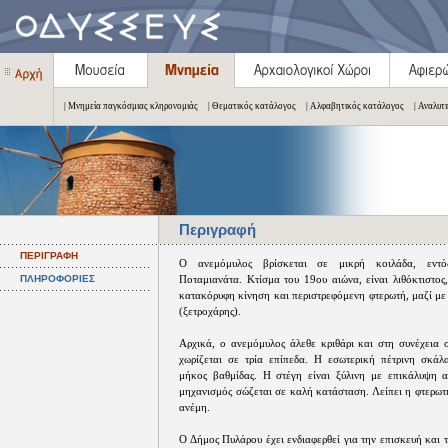
| Μνημεία παγκόσμιας κληρονομιάς
| Θεματικός κατάλογος
| Αλφαβητικός κατάλογος
| Αναλυτ
Περιγραφή
ΠΕΡΙΓΡΑΦΗ
Ο ανεμόμυλος βρίσκεται σε μικρή κοιλάδα, εντό
ΠΛΗΡΟΦΟΡΙΕΣ
Ποταμιανάτα. Κτίσμα του 19ου αιώνα, είναι λιθόκτιστος
κατακόρυφη κίνηση και περιστρεφόμενη φτερωτή, μαζί με
(ξετροχάρης).
Αρχικά, ο ανεμόμυλος άλεθε κριθάρι και στη συνέχεια σ
χωρίζεται σε τρία επίπεδα. Η εσωτερική πέτρινη σκάλ
μήκος βαθμίδας. Η στέγη είναι ξύλινη με επικάλυψη 
μηχανισμός σώζεται σε καλή κατάσταση. Λείπει η φτερωτ
ανέμη.
Ο Δήμος Πυλάρου έχει ενδιαφερθεί για την επισκευή και 