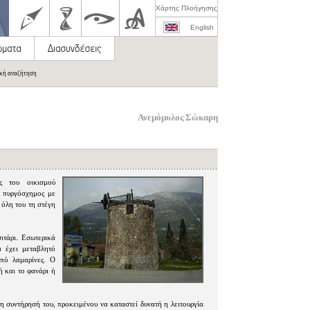
Χάρτης Πλοήγησης
English
ική αναζήτηση
Ανεμόμυλος Σώκαρη
ς του οικισμού
, πυργόσχημος με
 όλη του τη στέγη
ιτάρι. Εσωτερικά
α έχει μεταβλητό
από λαμαρίνες. Ο
ή και το φανάρι ή
τη συντήρησή του, προκειμένου να καταστεί δυνατή η λειτουργία