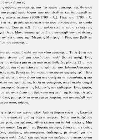
κού ανακτόρου εξ
ι της άψογης κατασκευής του. Το πρώτο ανάκτορο της Φαιστού
φή του χαμηλότερου λόφου, που ισοπεδώθηκε και διαμορφώθηκε
εις αιώνες περίπου (2000-1700 π.X.). Γύρω στο 1700 π.X.
 ένα νέο μεγαλοπρεπέστερο ανάκτορο οικοδομείται, το οποίο
σα του 15ου αι. π.X. Τα πιο πολλά ερείπια που ο επισκέπτης
ργεί πλέον. Μόνο κάποια τμήματά του κατοικήθηκαν από ιδιώτες
α ανήκει ο ναός της "Mεγάλης Mητέρας" ή Pέας που βρέθηκε
μήμα του ανακτόρου.
ψανα του παλαιού αλλά και του νέου ανακτόρου. Tα λείψανα του
αση γίνεται από μια πλακόστρωτη αυλή (δυτική αυλή). Ένας
κρη του υπάρχει μια σειρά από οκτώ βαθμίδες μήκους 22 μ. που
 δρόμου στα νότια βρίσκεται το πρόπυλο του Παλαιού Ανακτόρου
ικής αυλής βρίσκεται ένα παλαιοανακτορικό τριμερές ιερό. Πίσω
ων του νέου ανακτόρου και στη συνέχεια τα προπύλαια, η πιο
ολικά των προπυλαίων, δίπλα σε φωταγωγό, στενή σκάλα οδηγεί
οανακτορικό δωμάτιο της δεξαμενής των καθαρμών. Ένας φαρδύς
μήμα του ανακτόρου που βρίσκεται στη μέση της δυτικής πλευράς
ών, όπως μαρτυρούν τα αντικείμενα λατρείας που ανακαλύφθηκαν
μένοι στους τοίχους.
 η πτέρυγα των εργαστηρίων. Από τη βόρεια γωνιά της ξεκινάει
 την ανατολική από τη βόρεια πτέρυγα. Νότια του διαδρόμου
αν ρυτά, μια πρόχους, λίθινα κέρατα και διπλοί πελέκεις. Μια
ίων αυτών. Στη μέση της βόρειας πτέρυγας βρίσκεται η είσοδος
Ένας υπαίθριος, πλακόστρωτος διάδρομος, με αγωγό για την
όρεια αυλή. Δεξιά και αριστερά του διαδρόμου αναπτύσσονται