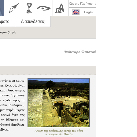
Χάρτης Πλοήγησης
English
ική αναζήτηση
Ανάκτορο Φαιστού
ά ανάκτορα και το
της Κνωσού, είναι
 και πλουσιότερης
οπικός άρχοντας-
ν έξοδο προς τη
έσεις Καλαμάκι,
μια σειρά μικρών
 ορεινό όγκο της
ι τη θάλασσα και
η Φαιστό βασίλεψε
 Μίνωα.
Άποψη της περίστυλης αυλής του νέου
ανακτόρου στη Φαιστό