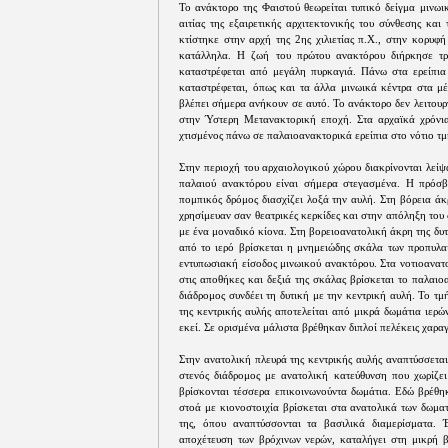
Το ανάκτορο της Φαιστού θεωρείται τυπικό δείγμα μινωι
αιτίας της εξαιρετικής αρχιτεκτονικής του σύνθεσης κα
κτίστηκε στην αρχή της 2ης χιλιετίας π.X., στην κορυ
κατάλληλα. H ζωή του πρώτου ανακτόρου διήρκησε τρ
καταστρέφεται από μεγάλη πυρκαγιά. Πάνω στα ερείπια
καταστρέφεται, όπως και τα άλλα μινωικά κέντρα στα μέ
βλέπει σήμερα ανήκουν σε αυτό. Το ανάκτορο δεν λειτου
στην Ύστερη Μετανακτορική εποχή. Στα αρχαϊκά χρόνι
χτισμένος πάνω σε παλαιοανακτορικά ερείπια στο νότιο τ
Στην περιοχή του αρχαιολογικού χώρου διακρίνονται λεί
παλαιού ανακτόρου είναι σήμερα στεγασμένα. Η πρόσβ
πομπικός δρόμος διασχίζει λοξά την αυλή. Στη βόρεια ά
χρησίμευαν σαν θεατρικές κερκίδες και στην απόληξη του
με ένα μοναδικό κίονα. Στη βορειοανατολική άκρη της δυτ
από το ιερό βρίσκεται η μνημειώδης σκάλα των προπυλαί
εντυπωσιακή είσοδος μινωικού ανακτόρου. Στα νοτιοανατ
στις αποθήκες και δεξιά της σκάλας βρίσκεται το παλαι
διάδρομος συνδέει τη δυτική με την κεντρική αυλή. Το τ
της κεντρικής αυλής αποτελείται από μικρά δωμάτια ιερ
εκεί. Σε ορισμένα μάλιστα βρέθηκαν διπλοί πελέκεις χαραγ
Στην ανατολική πλευρά της κεντρικής αυλής αναπτύσσεται
στενός διάδρομος με ανατολική κατεύθυνση που χωρίζει
βρίσκονται τέσσερα επικοινωνούντα δωμάτια. Εδώ βρέθηκ
στοά με κιονοστοιχία βρίσκεται στα ανατολικά των δωματ
της, όπου αναπτύσσονται τα βασιλικά διαμερίσματα. 
αποχέτευση των βρόχινων νερών, καταλήγει στη μικρή β