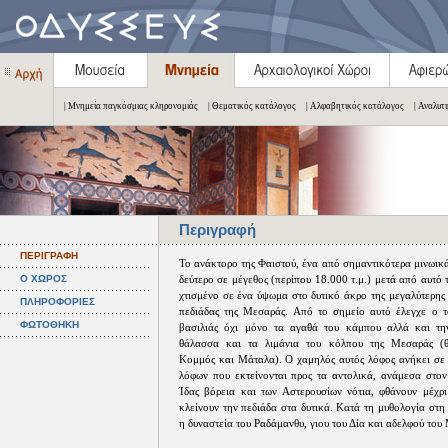
| Μνημεία παγκόσμιας κληρονομιάς
| Θεματικός κατάλογος
| Αλφαβητικός κατάλογος
| Αναλυτ
Περιγραφή
ΠΕΡΙΓΡΑΦΗ
Το ανάκτορο της Φαιστού, ένα από σημαντικότερα μινωικ
Ο ΧΩΡΟΣ
δεύτερο σε μέγεθος (περίπου 18.000 τ.μ.) μετά από αυτό 
χτισμένο σε ένα ύψωμα στο δυτικό άκρο της μεγαλύτερης
ΠΛΗΡΟΦΟΡΙΕΣ
πεδιάδας της Μεσαράς. Από το σημείο αυτό έλεγχε ο τ
ΦΩΤΟΘΗΚΗ
βασιλιάς όχι μόνο τα αγαθά του κάμπου αλλά και τη
θάλασσα και τα λιμάνια του κόλπου της Μεσαράς (θ
Κομμός και Μάταλα). Ο χαμηλός αυτός λόφος ανήκει σε 
λόφων που εκτείνονται προς τα αντολικά, ανάμεσα στον
Ίδας βόρεια και των Αστερουσίων νότια, φθάνουν μέχρ
κλείνουν την πεδιάδα στα δυτικά. Κατά τη μυθολογία στ
η δυναστεία του Ραδάμανθυ, γιου του Δία και αδελφού του