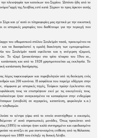
ό την πλειοψηφία των κατοίκων του Σιγρίου. Ωστόσο ήδη από το
νύμιο''αρχή της Λεσβίας εστί κατά Σίγριον το προς άρκτον αυτής
 Σίγρι και γι' αυτό οι πληροφορίες μας σχετικά με την οικιστική
και οι ιστορικές μαρτυρίες που διαθέτουμε για την περιοχή που
αύαρχο του οθωμανικού στόλου Σουλεϊμάν πασά, προκειμένου να
ν και να διασφαλιστεί η ομαλή διακίνηση των εμπορευμάτων.
ία του Σουλεϊμάν πασά οφείλεται και η ανέγερση τζαμιού,
ών. Το τζαμί ξανακτίστηκε στο τρίτο τέταρτο του 19ου αι.,
ή κατάσταση και από το 1928 χρησιμοποιείται ως εκκλησία. Το
κακή κατάσταση διατήρησης.
νας λόχος τυφεκιοφόρων και πυροβολητών υπό τη διοίκηση ενός
ανδρών και 200 κανόνια. Η ασφάλεια που παρείχε οδήγησε στην
αν, σύμφωνα με ιστορικές πηγές, Τούρκοι πρώην έγκλειστοι στη
φυλάκιση τους να επιστρέψουν εκεί με τις οικογένειές τους.
παλαιότερα ήταν αναγκασμένοι να καταφύγουν στην ενδοχώρα
ίτσαρων (υποβολή σε αγγαρείες, καταπίεση, φορολογία κ.α.)
ών πληθυσμών.
ελούσε το κέντρο γύρω από το οποίο αναπτύχθηκε ο οικισμός.
διέμεναν σ' αυτό στρατιωτικές μονάδες. Όπως προκύπτει από
ωσίας (1895) το κάστρο ήταν καλά συντηρημένο και εφοδιασμένο
ορούσε να αντέξει σε μια συντονισμένη επίθεση από τη θάλασσα.
σεισμού του 1889 που έπληξε τη δυτική Λέσβο.