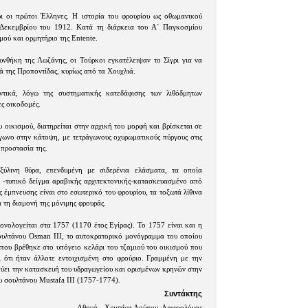
ρι οι πρώτοι Έλληνες. Η ιστορία του φρουρίου ως οθωμανικού
 Δεκεμβρίου του 1912. Κατά τη διάρκεια του Α΄ Παγκοσμίου
ού και ορμητήριο της Entente.
θήκη της Λωζάνης, οι Τούρκοι εγκατέλειψαν το Σίγρι για να
ά της Προποντίδας, κυρίως από τα Χουχλιά.
τικά, λόγω της συστηματικής κατεδάφισης των λιθόδμητων
ες οικοδομές.
 οικισμού, διατηρείται στην αρχική του μορφή και βρίσκεται σε
γωνο στην κάτοψη, με τετράγωνους οχυρωματικούς πύργους στις
 προστασία της.
ξύλινη θύρα, επενδυμένη με σιδερένια ελάσματα, τα οποία
 -τυπικό δείγμα αραβικής αρχιτεκτονικής-κατασκευασμένο από
ς έμπνευσης είναι στο εσωτερικό του φρουρίου, τα τοξωτά λίθινα
α τη διαμονή της μόνιμης φρουράς.
ρονολογείται στα 1757 (1170 έτος Εγίρας). Το 1757 είναι και η
σουλτάνου Osman ΙΙΙ, το αυτοκρατορικό μονόγραμμα του οποίου
 που βρέθηκε στο υπόγειο κελάρι του τζαμιού του οικισμού που
ι ότι ήταν άλλοτε εντοιχισμένη στο φρούριο. Γραμμένη με την
εύει την κατασκευή του υδραγωγείου και ορισμένων κρηνών στην
υ σουλτάνου Mustafa III (1757-1774).
Συντάκτης
Αθηνά - Χριστίνα Λούπου, Αρχαιολόγος