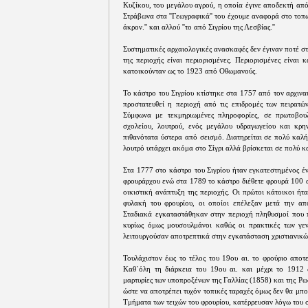
Κυζίκου, του μεγάλου αγρού, η οποία έγινε αποδεκτή απ
Στράβωνα στα ''Γεωγραφικά'' του έχουμε αναφορά στο τοπω
άκρον.'' και αλλού ''το από Σιγρίου της Λεσβίας.''
Συστηματικές αρχαιολογικές ανασκαφές δεν έγιναν ποτέ στο
της περιοχής είναι περιορισμένες. Περιορισμένες είναι 
κατοικούνταν ως το 1923 από Οθωμανούς.
Το κάστρο του Σιγρίου κτίστηκε στα 1757 από τον αρχιν
προστατευθεί η περιοχή από τις επιδρομές των πειρατώ
Σύμφωνα με τεκμηριωμένες πληροφορίες, σε πρωτοβουλ
σχολείου, λουτρού, ενός μεγάλου υδραγωγείου και κρην
πιθανότατα ύστερα από σεισμό. Διατηρείται σε πολύ καλ
λουτρό υπάρχει ακόμα στο Σίγρι αλλά βρίσκεται σε πολύ 
Στα 1777 στο κάστρο του Σιγρίου ήταν εγκατεστημένος έ
φρουράρχου ενώ στα 1789 το κάστρο διέθετε φρουρά 100 
οικιστική ανάπτυξη της περιοχής. Οι πρώτοι κάτοικοι ήτ
φυλακή του φρουρίου, οι οποίοι επέλεξαν μετά την απο
Σταδιακά εγκαταστάθηκαν στην περιοχή πληθυσμοί που 
κυρίως όμως μουσουλμάνοι καθώς οι πρακτικές των γεν
λειτουργούσαν αποτρεπτικά στην εγκατάσταση χριστιανικ
Τουλάχιστον έως το τέλος του 19ου αι. το φρούριο αποτ
Καθ΄όλη τη διάρκεια του 19ου αι. και μέχρι το 1912 
μαρτυρίες των υποπροξένων της Γαλλίας (1858) και της Ρ
ώστε να αποτρέπει τυχόν τοπικές ταραχές όμως δεν θα μπ
Τμήματα των τειχών του φρουρίου, κατέρρευσαν λόγω του 