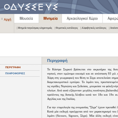
| Μνημεία παγκόσμιας κληρονομιάς
| Θεματικός κατάλογος
| Αλφαβητικός κατάλογος
| Αναλυτ
Περιγραφή
ΠΕΡΙΓΡΑΦΗ
Το Κάστρο Σιγριού βρίσκεται στο ακρωτήριο της δυτι
ΠΛΗΡΟΦΟΡΙΕΣ
νησιού, στον ομώνυμο οικισμό και σε απόσταση 93 χιλ. 
Χάρη στη γεωγραφική του θέση το Σίγρι αποτελούσε σημα
διαμετακομιστικό εμπόριο. Το λιμάνι του, προστατευμέ
τις νησίδες Νησιώπη και Σεδούσα, μπορούσε να φιλοξενή
πλοίων. Από αυτό εξάγονταν μεγάλες ποσότητες βαλανιδιώ
προϊόντος της δυτικής Λέσβου κατά τον 18ο και 19ο αι.
Αγγλίας και της Ιταλίας.
Για την ετυμολογία της ονομασίας ''Σίγρι'' έχουν προταθεί
Κατά μία εκδοχή προέρχεται από τον χαρακτηρισμό του λ
λιμάνι (Sicouro, Sigouro, Σίγρι). Μία άλλη εκδοχή είν