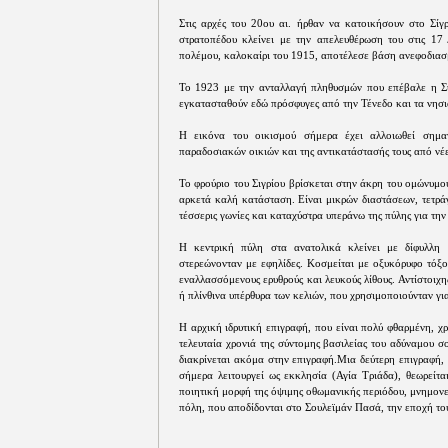
Στις αρχές του 20ου αι. ήρθαν να κατοικήσουν στο Σίγ
στρατοπέδου κλείνει με την απελευθέρωση του στις 17
πολέμου, καλοκαίρι του 1915, αποτέλεσε βάση ανεφοδιασμ
To 1923 με την ανταλλαγή πληθυσμών που επέβαλε η Συν
εγκατασταθούν εδώ πρόσφυγες από την Τένεδο και τα νησι
Η εικόνα του οικισμού σήμερα έχει αλλοιωθεί σημαν
παραδοσιακών οικιών και της αντικατάστασής τους από νέ
Το φρούριο του Σιγρίου βρίσκεται στην άκρη του ομώνυμου
αρκετά καλή κατάσταση. Είναι μικρών διαστάσεων, τετρά
τέσσερις γωνίες και καταχύστρα υπεράνω της πύλης για την
Η κεντρική πύλη στα ανατολικά κλείνει με δίφυλλη 
στερεώνονταν με εφηλίδες. Κοσμείται με οξυκόρυφο τόξο
εναλλασσόμενους ερυθρούς και λευκούς λίθους. Αντίστοιχη
ή πλίνθινα υπέρθυρα των κελιών, που χρησιμοποιούνταν γι
Η αρχική ιδρυτική επιγραφή, που είναι πολύ φθαρμένη, χ
τελευταία χρονιά της σύντομης βασιλείας του αδύναμου 
διακρίνεται ακόμα στην επιγραφή.Μια δεύτερη επιγραφή,
σήμερα λειτουργεί ως εκκλησία (Αγία Τριάδα), θεωρείτα
ποιητική μορφή της όψιμης οθωμανικής περιόδου, μνημον
πόλη, που αποδίδονται στο Σουλεϊμάν Πασά, την εποχή το