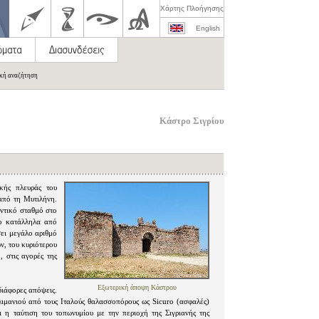
Χάρτης Πλοήγησης
English
ική αναζήτηση
Κάστρο Σιγρίου
κής πλευράς του
από τη Μυτιλήνη.
ντικό σταθμό στο
νο κατάλληλα από
σει μεγάλο αριθμό
ν, του κυριότερου
, στις αγορές της
Εξωτερική άποψη Κάστρου
 διάφορες απόψεις.
ιμανιού από τους Ιταλούς θαλασσοπόρους ως Sicuro (ασφαλές)
αι η ταύτιση του τοπωνυμίου με την περιοχή της Σιγριανής της